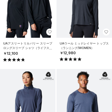
UAアスリートリカバリー スリープ
UAウール ミッドレイヤー トップス
ロングスリーブ シャツ（ライフスタ
（ランニング/WOMEN）
イル/UNISEX）
￥12,980
￥12,100