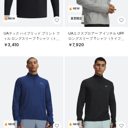
NEW
NEW
直営限定
UAテック ハイブリッド プリント フ
UAエクスプロアー アイソチル UPF
ィル ロングスリーブ Tシャツ（トレ
ロングスリーブ Tシャツ（ライフス
ーニング/BOYS）
タイル/MEN）
￥3,410
￥7,920
NEW
NEW