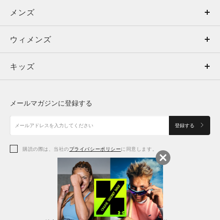
メンズ
メンズ
ウィメンズ
トップス
ウィメンズ
キッズ
トップス
ボトムス
キッズ
トップス
ボトムス
シューズ
シューズ
メールマガジンに登録する
ボトムス
シューズ
アクセサリー
アクセサリー
登録する
シューズ
アクセサリー
購読の際は、当社の
プライバシーポリシー
に同意します。
アクセサリー
スポーツブラ
レギンス＆タイツ