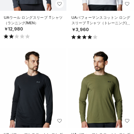
UAウール ロングスリーブ Tシャツ
UAパフォーマンスコットン ロング
（ランニング/MEN）
スリーブ Tシャツ（トレーニング/M
EN）
￥12,980
￥3,960