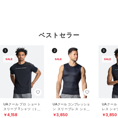
ベストセラー
1
2
3
SALE
SALE
SALE
UAクール プロ ショート
UAクール コンプレッショ
UAクール
スリーブ Tシャツ（トレ
ン スリーブレス シャツ
レス シャ
ーニング/MEN）
（トレーニング/MEN）
グ/MEN）
￥4,158
￥3,850
￥3,850