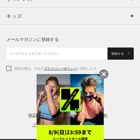
キッズ
トップス
ボトムス
キッズ
トップス
ボトムス
シューズ
シューズ
メールマガジンに登録する
ボトムス
シューズ
アクセサリー
アクセサリー
登録する
シューズ
アクセサリー
購読の際は、当社の
プライバシーポリシー
に同意します。
アクセサリー
スポーツブラ
レギンス＆タイツ
特定商取引法に基づく通販の表記
会員規約
プライバシーポリシー