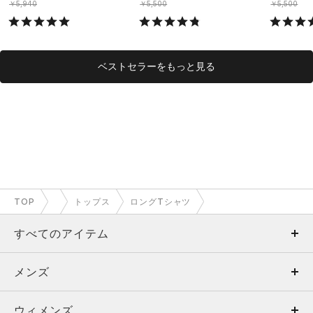
￥5,940
￥5,500
￥5,500
ベストセラーをもっと見る
TOP
トップス
ロングTシャツ
すべてのアイテム
メンズ
メンズ
ウィメンズ
トップス
ウィメンズ