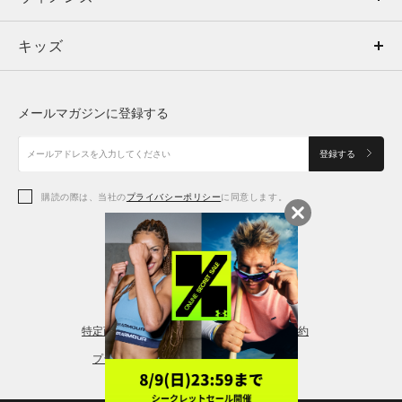
キッズ
トップス
ボトムス
キッズ
トップス
ボトムス
シューズ
シューズ
メールマガジンに登録する
ボトムス
シューズ
アクセサリー
アクセサリー
登録する
シューズ
アクセサリー
購読の際は、当社の
プライバシーポリシー
に同意します。
アクセサリー
スポーツブラ
レギンス＆タイツ
特定商取引法に基づく通販の表記
会員規約
プライバシーポリシー