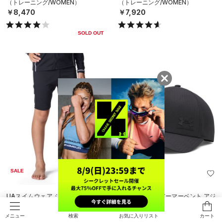
SALE
UAアイソチル アーマーベント アジ
UAアイソチル アーマーベント アジ
ャスタブル キャップ（トレーニン
ャスタブル キャップ（トレーニン
グ/MEN）
グ/MEN）
￥3,960
￥2,772
30%OFF
￥3,960
検索
お気に入りリスト
カート
メニュー