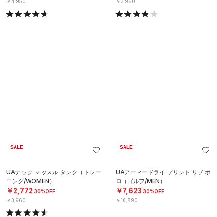
SALE
UAアーマードライ ピケ ポロ（ゴル
UAUVプロテクション ロングスリー
フ/MEN）
ブ フーディー（トレーニング/WOM
EN）
￥10,890
￥5,544
30%OFF
￥7,920