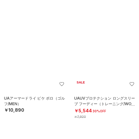
SALE
SALE
UAUVプロテクション ロングスリー
UAクロスバックブラ ミディアムサ
ブ フーディー（トレーニング/WOM
ポート（トレーニング/GIRLS）
EN）
￥2,079
￥5,544
30%OFF
30%OFF
￥2,970
￥7,920