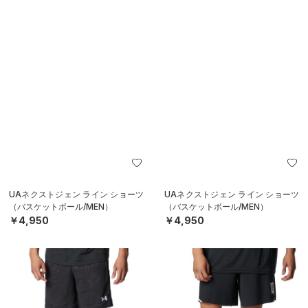
SALE
SALE
UAドリーマーズ ジャカード メッシ
UAストリートクエスト ショーツ
ュショーツ（バスケットボール/ME
（バスケットボール/MEN）
N）
￥5,544
￥4,543
30%OFF
30%OFF
￥7,920
￥6,490