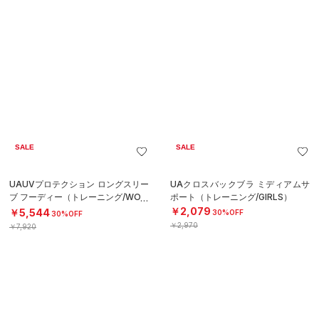
SALE
SALE
UAアーマーブラ FOR ブカツ ミディ
UAスイムウェア フルジップ ジャケ
アムサポート（トレーニング/WOM
ット（トレーニング/BOYS）
EN）
￥3,850
￥2,772
30%OFF
30%OFF
￥5,500
￥3,960