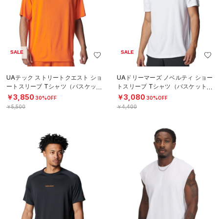
SALE
UAネクストジェン ショートスリー
UAヘビーウエイト アイコン コット
ブ Tシャツ（バスケットボール/ME
ン タンク（ライフスタイル/MEN）
N）
￥4,950
￥2,772
30%OFF
￥3,960
SALE