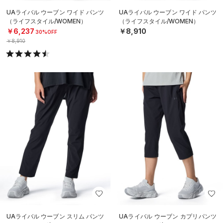
￥8,470
￥7,920
SOLD OUT
SALE
UAスイムウェア ショーツ（トレー
UAアイソチル アーマーベント アジ
ニング/BOYS）
ャスタブル キャップ（トレーニン
グ/MEN）
￥2,233
￥3,960
30%OFF
￥3,190