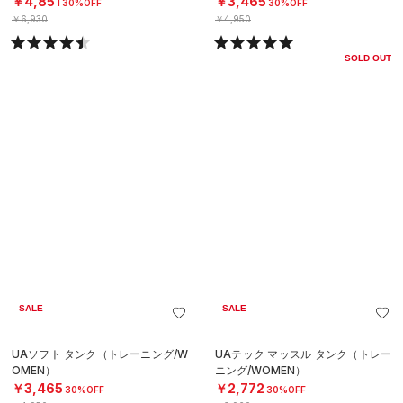
SALE
SALE
UAテック マッスル タンク（トレー
UAアーマードライ プリント リブ ポ
ニング/WOMEN）
ロ（ゴルフ/MEN）
￥2,772
￥7,623
30%OFF
30%OFF
￥3,960
￥10,890