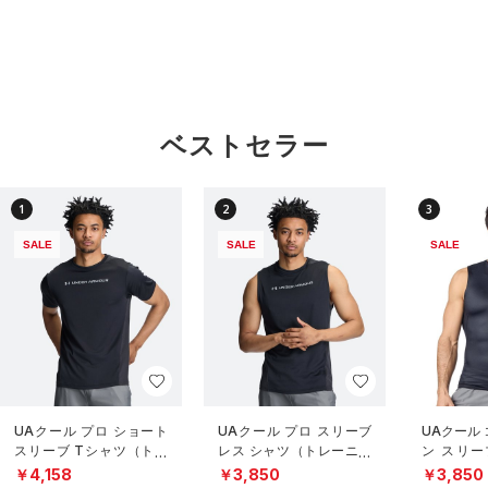
ベストセラー
1
2
3
SALE
SALE
SALE
UAクール プロ ショート
UAクール プロ スリーブ
UAクール
スリーブ Tシャツ（トレ
レス シャツ（トレーニン
ン スリー
ーニング/MEN）
グ/MEN）
（トレーニ
￥4,158
￥3,850
￥3,850