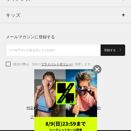
キッズ
トップス
ボトムス
キッズ
トップス
ボトムス
シューズ
シューズ
メールマガジンに登録する
ボトムス
シューズ
アクセサリー
アクセサリー
登録する
シューズ
アクセサリー
購読の際は、当社の
プライバシーポリシー
に同意します。
アクセサリー
スポーツブラ
レギンス＆タイツ
特定商取引法に基づく通販の表記
会員規約
プライバシーポリシー