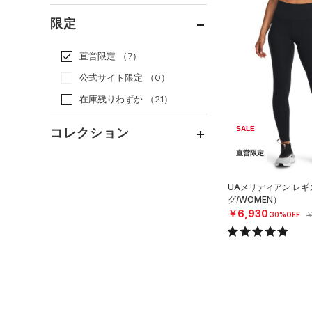
（0）
スカート
（0）
ジャケット
オレンジ
その他
（0）
在庫あり
サンダル
（0）
ダッフルバッグ
CHARGED(チャージド)
（0）
限定
（0）
スイムウェア
（0）
ジャージ
MICRO G(マイクロＧ)
（0）
（0）
キャップ＆ビーニー
直営限定
（7）
（0）
ベスト
TRIBASE(トライベース)
（0）
ベルト
公式サイト限定
（0）
（0）
（0）
ダウン・コート
（0）
グローブ・手袋
在庫残りわずか
（21）
RUSH(ラッシュ)
（0）
（0）
スポーツブラ
（0）
アイウェア
ISO-CHILL(アイソチル)
（0）
（0）
SALE
コレクション
セットアップ
リストバンド＆ヘッドバンド
Tech(テック)
（0）
（0）
（0）
直営限定
スイムウェア
プロジェクトロック
（0）
COLDGEAR ARMOUR(コール
（0）
スポーツマスク
ドギアアーマー)
（0）
ステフィン・カリー
（0）
UAメリディアン レ
（0）
ソックス
グ/WOMEN）
HEATGEAR ARMOUR(ヒート
アジア限定
（0）
￥6,930
30%OFF
￥
ギアアーマー)
（4）
（0）
ネックウォーマー
STORM(ストーム)
（0）
（0）
スリーブ
COLDGEAR INFRARED(コー
（0）
タオル
ルドギアインフラレッド)
（0）
（0）
ボール