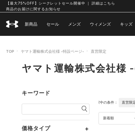
【最大75%OFF】シークレットセール開催中 ｜ 詳細はこちら
商品のお届けに関するお知らせ
新商品
セール
メンズ
ウィメンズ
キッズ
TOP
ヤマト運輸株式会社様 -特設ページ-
直営限定
ヤマト運輸株式会社様 
キーワード
選択中の条件：
直営限
新着順
価格タイプ