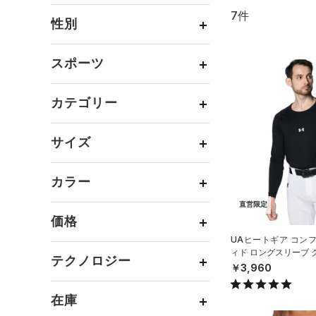
7件
通常価格
（4）
性別
セール
（3）
メンズ
（4）
スポーツ
ウィメンズ
（3）
ベースボール
（4）
ボーイズ
（0）
カテゴリー
バスケットボール
（0）
ガールズ
（0）
トップス
ゴルフ
（2）
サイズ
ユニセックス
（0）
ボトムス
トレーニング
すべてのトップス
（1）
カテゴリーを選択してください。
アクセサリー
カラー
すべてのボトムス
ランニング
（0）
（4）
ベースレイヤー
シューズ
すべてのアクセサリー
（3）
スポーツスタイル
（0）
レギンス&タイツ
直営限定
（0）
Tシャツ
価格
すべてのシューズ
（0）
アメリカンフットボール
バックパック
（0）
ショートパンツ
（0）
タンクトップ
ブラック
ホワイト
ブラウン
グリーン
UAヒートギア コン
（0）
（0）
スポーツシューズ
ショルダー＆トートバッグ
ィド ロングスリーブ 
（0）
パンツ(ロングパンツ)
（0）
ポロシャツ
テクノロジー
（0）
サッカー
（0）
ツ（ベースボール/ME
￥3,960
（0）
スパイク
～
円
円
（0）
スウェット＆フリース
（0）
ロングTシャツ
ブルー
パープル
レッド
イエロー
リカバリー
（0）
（0）
サックパック
FLOW(フロー)
（0）
スポーツスタイルシューズ
在庫
（0）
アンダーウェア
（0）
パーカー&トレーナー
その他
（0）
（0）
（0）
ウェストバッグ
HOVR(ホバー)
（0）