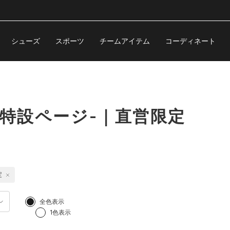
シューズ
スポーツ
チームアイテム
コーディネート
-特設ページ-｜直営限定
定
全色表示
1色表示