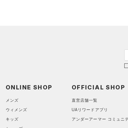
AUXETIC(オーゼティック)
（0）
イヤホン＆ヘッドホン
（0）
（0）
ウォーターボトル
Charged Cotton(チャージド
（0）
その他
コットン)
（0）
Rival Fleece(ライバルフリー
ス)
（0）
Armour Fleece(アーマーフリ
ース)
（0）
ONLINE SHOP
OFFICIAL SHOP
メンズ
直営店舗一覧
ウィメンズ
UAリワードアプリ
キッズ
アンダーアーマー コミュニ