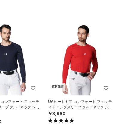
直営限定
 コンフォート フィッテ
UAヒートギア コンフォート フィッテ
リーブ クルーネック シャ
ィド ロングスリーブ クルーネック シャ
ル/MEN）
ツ（ベースボール/MEN）
￥3,960