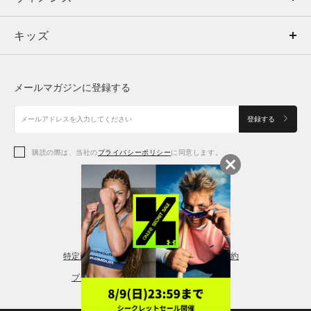
キッズ
トップス
ボトムス
キッズ
トップス
ボトムス
シューズ
シューズ
メールマガジンに登録する
ボトムス
シューズ
アクセサリー
アクセサリー
登録する
シューズ
アクセサリー
購読の際は、当社の
プライバシーポリシー
に同意します。
アクセサリー
スポーツブラ
レギンス＆タイツ
特定商取引法に基づく通販の表記
会員規約
プライバシーポリシー