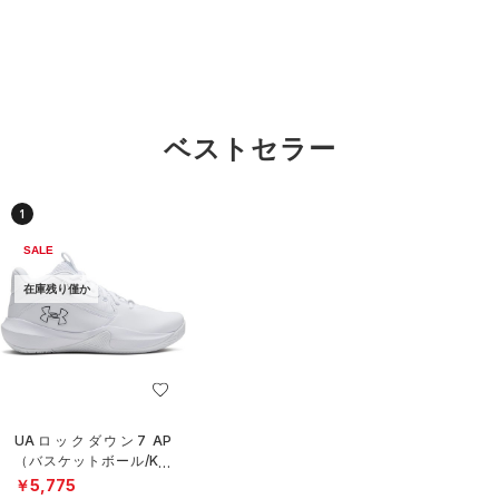
ベストセラー
1
SALE
在庫残り僅か
UAロックダウン7 AP
（バスケットボール/KID
S）
￥5,775