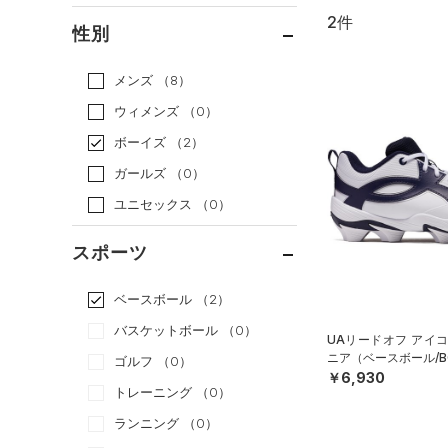
2件
通常価格
（2）
性別
セール
（0）
メンズ
（8）
ウィメンズ
（0）
ボーイズ
（2）
ガールズ
（0）
ユニセックス
（0）
スポーツ
ベースボール
（2）
バスケットボール
（0）
UAリードオフ アイコ
ニア（ベースボール/B
ゴルフ
（0）
￥6,930
トレーニング
（0）
ランニング
（0）