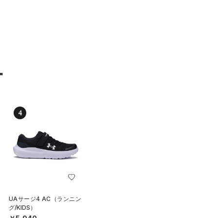
ー
4
UAサージ4 AC（ランニン
グ/KIDS）