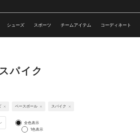
シューズ
スポーツ
チームアイテム
コーディネート
 スパイク
ズ
ベースボール
スパイク
全色表示
1色表示