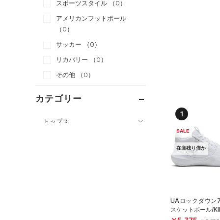
スポーツスタイル
（0）
アメリカンフットボール
（0）
サッカー
（0）
リカバリー
（0）
その他
（0）
カテゴリー
1
トップス
SALE
ボトムス
すべてのトップス
在庫残り僅か
アクセサリー
すべてのボトムス
（12）
ベースレイヤー
シューズ
すべてのアクセサリー
（1）
レギンス&タイツ
（5）
Tシャツ
すべてのシューズ
（1）
バックパック
（0）
ショートパンツ
（0）
タンクトップ
（0）
スポーツシューズ
ショルダー＆トートバッグ
UAロックダウン7
（0）
パンツ(ロングパンツ)
（0）
ポロシャツ
スケットボール/KI
（0）
（2）
スパイク
（0）