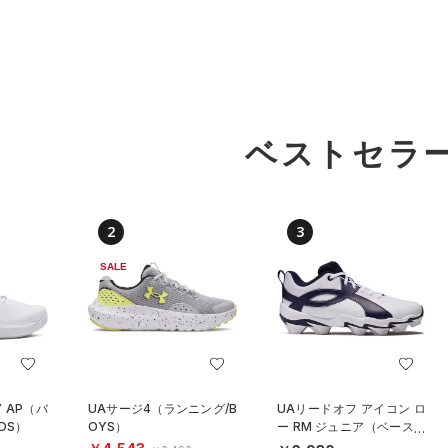
ベストセラ
2
3
SALE
 AP（バ
UAサージ4（ランニング/B
UAリードオフ アイコン ロ
DS）
OYS）
ー RM ジュニア（ベースボ
ール/BOYS）