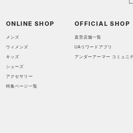
直営限定
（0）
コレクション
（0）
TRIBASE(トライベース)
ボール
公式サイト限定
（0）
（0）
（0）
イヤホン＆ヘッドホン
プロジェクトロック
（0）
ONLINE SHOP
OFFICIAL SHOP
在庫残りわずか
（0）
RUSH(ラッシュ)
（0）
（0）
ウォーターボトル
ステフィン・カリー
（0）
ISO-CHILL(アイソチル)
（0）
メンズ
直営店舗一覧
（0）
その他
アジア限定
（0）
Tech(テック)
（0）
ウィメンズ
UAリワードアプリ
COLDGEAR ARMOUR(コール
キッズ
アンダーアーマー コミュニ
ドギアアーマー)
（0）
シューズ
HEATGEAR ARMOUR(ヒート
ギアアーマー)
（0）
アクセサリー
STORM(ストーム)
（0）
特集ページ一覧
COLDGEAR INFRARED(コー
ルドギアインフラレッド)
（0）
AUXETIC(オーゼティック)
（0）
Charged Cotton(チャージド