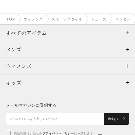
TOP
ウィメンズ
スポーツスタイル
シューズ
サンダル
すべてのアイテム
メンズ
メンズ
ウィメンズ
トップス
ウィメンズ
キッズ
トップス
ボトムス
キッズ
トップス
ボトムス
シューズ
シューズ
メールマガジンに登録する
ボトムス
シューズ
アクセサリー
アクセサリー
登録する
シューズ
アクセサリー
購読の際は、当社の
プライバシーポリシー
に同意します。