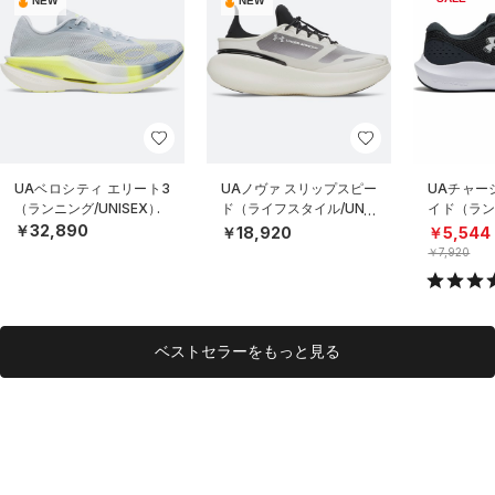
NEW
NEW
UAベロシティ エリート3
UAノヴァ スリップスピー
UAチャージ
（ランニング/UNISEX）
ド（ライフスタイル/UNIS
イド（ラン
EX）
N）
￥32,890
￥18,920
￥5,544
￥7,920
ベストセラーをもっと見る