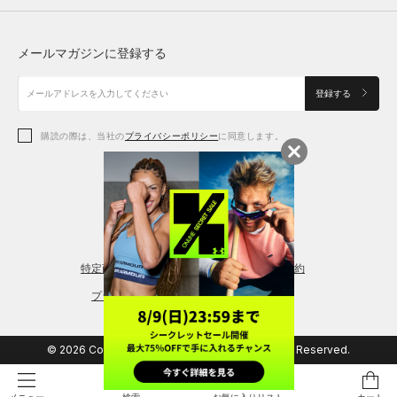
トップス
ボトムス
シューズ
シューズ
メールマガジンに登録する
ボトムス
シューズ
アクセサリー
アクセサリー
登録する
シューズ
アクセサリー
購読の際は、当社の
プライバシーポリシー
に同意します。
アクセサリー
スポーツブラ
レギンス＆タイツ
特定商取引法に基づく通販の表記
会員規約
プライバシーポリシー
© 2026 Copyright DOME Corporation. All Rights Reserved.