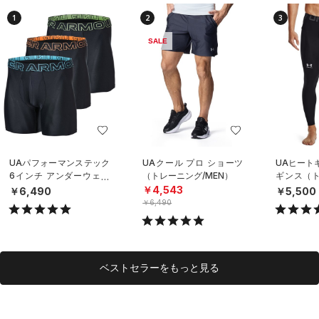
1
2
3
SALE
UAパフォーマンステック
UAクール プロ ショーツ
UAヒート
6インチ アンダーウェア
（トレーニング/MEN）
ギンス（ト
（3枚セット）（トレーニ
EN）
￥4,543
￥6,490
￥5,500
ング/MEN）
￥6,490
ベストセラーをもっと見る