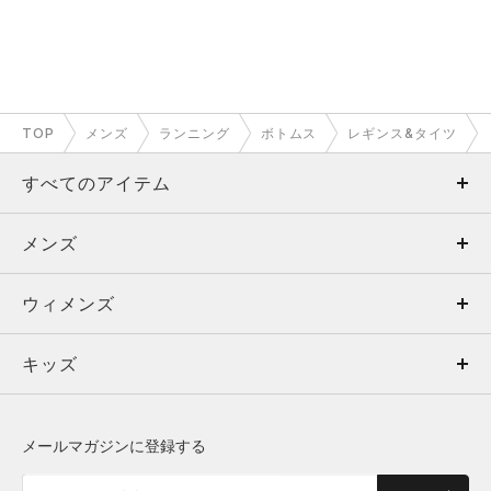
TOP
メンズ
ランニング
ボトムス
レギンス&タイツ
すべてのアイテム
メンズ
メンズ
ウィメンズ
トップス
ウィメンズ
キッズ
トップス
ボトムス
キッズ
トップス
ボトムス
シューズ
シューズ
メールマガジンに登録する
ボトムス
シューズ
アクセサリー
アクセサリー