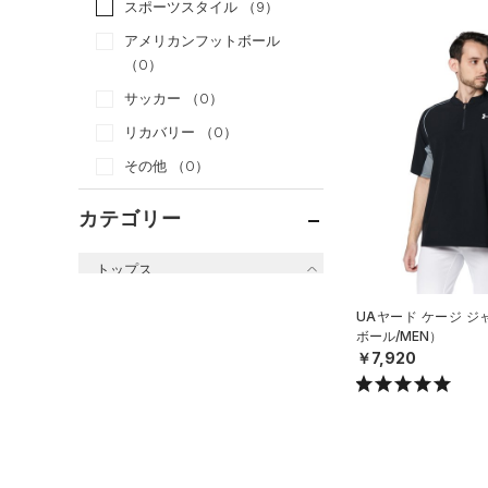
スポーツスタイル
（9）
アメリカンフットボール
（0）
サッカー
（0）
リカバリー
（0）
その他
（0）
カテゴリー
トップス
すべてのトップス
UAヤード ケージ 
ボール/MEN）
（48）
ベースレイヤー
￥7,920
（14）
Tシャツ
（1）
タンクトップ
（0）
ポロシャツ