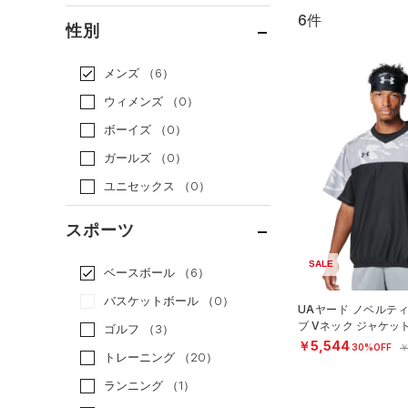
6件
通常価格
（4）
性別
セール
（2）
メンズ
（6）
ウィメンズ
（0）
ボーイズ
（0）
ガールズ
（0）
ユニセックス
（0）
スポーツ
SALE
ベースボール
（6）
バスケットボール
（0）
UAヤード ノベルテ
ブ Vネック ジャケッ
ゴルフ
（3）
MEN）
￥5,544
30%OFF
￥
トレーニング
（20）
ランニング
（1）