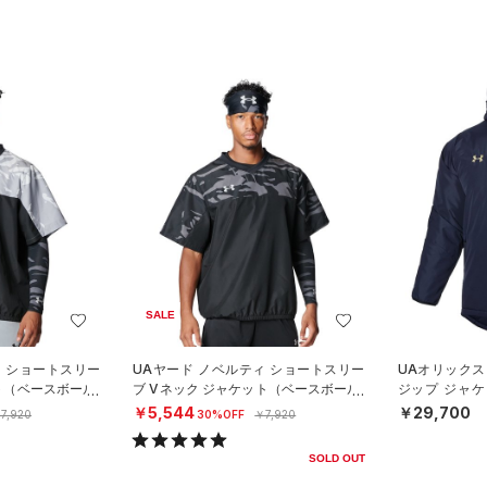
SALE
ィ ショートスリー
UAヤード ノベルティ ショートスリー
UAオリックス
ト（ベースボール/
ブ Vネック ジャケット（ベースボール/
ジップ ジャ
MEN）
（ベースボール
￥5,544
￥29,700
7,920
30%OFF
￥7,920
SOLD OUT