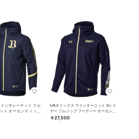
 インサレーテッド フル
UAオリックス ウインターニット 3レイ
ケット オーセンティック
ヤー フルジップ フーディー オーセンテ
/MEN）
ィック（ベースボール/MEN）
￥27,500