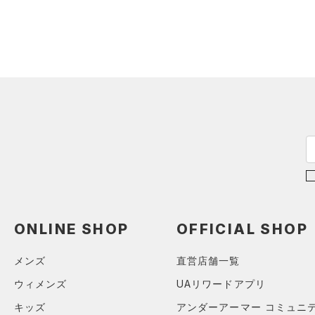
（1）
ロングTシャツ
（3）
パーカー&トレーナー
（6）
ジャケット
（0）
ジャージ
（0）
ベスト
（0）
ダウン・コート
（0）
スポーツブラ
（0）
セットアップ
（0）
スイムウェア
ボトムス
ONLINE SHOP
OFFICIAL SHOP
アクセサリー
すべてのボトムス
メンズ
直営店舗一覧
シューズ
すべてのアクセサリー
（4）
レギンス&タイツ
ウィメンズ
UAリワードアプリ
すべてのシューズ
（3）
バックパック
（3）
ショートパンツ
サイズ
キッズ
アンダーアーマー コミュニ
（0）
スポーツシューズ
ショルダー＆トートバッグ