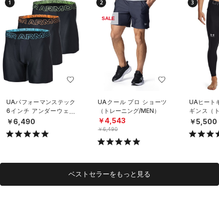
1
2
3
SALE
UAパフォーマンステック
UAクール プロ ショーツ
UAヒート
6インチ アンダーウェア
（トレーニング/MEN）
ギンス（ト
（3枚セット）（トレーニ
EN）
￥4,543
￥6,490
￥5,500
ング/MEN）
￥6,490
ベストセラーをもっと見る