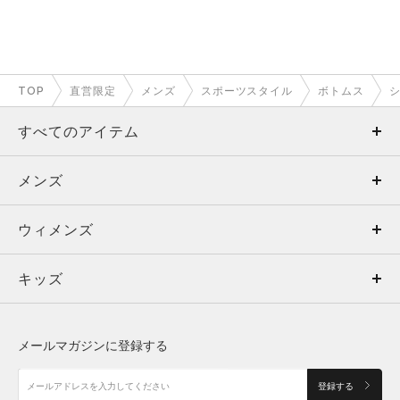
TOP
直営限定
メンズ
スポーツスタイル
ボトムス
すべてのアイテム
メンズ
メンズ
ウィメンズ
トップス
ウィメンズ
キッズ
トップス
ボトムス
キッズ
トップス
ボトムス
シューズ
シューズ
メールマガジンに登録する
ボトムス
シューズ
アクセサリー
アクセサリー
登録する