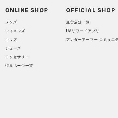
ソックス
HEATGEAR ARMOUR(ヒート
アジア限定
（5）
ギアアーマー)
（0）
（0）
ネックウォーマー
ONLINE SHOP
OFFICIAL SHOP
STORM(ストーム)
（0）
（0）
スリーブ
メンズ
直営店舗一覧
COLDGEAR INFRARED(コー
（0）
タオル
ルドギアインフラレッド)
ウィメンズ
UAリワードアプリ
（0）
（0）
ボール
キッズ
アンダーアーマー コミュニ
AUXETIC(オーゼティック)
（0）
イヤホン＆ヘッドホン
シューズ
（0）
（0）
ウォーターボトル
アクセサリー
Charged Cotton(チャージド
（0）
その他
コットン)
（0）
特集ページ一覧
Rival Fleece(ライバルフリー
ス)
（0）
Armour Fleece(アーマーフリ
ース)
（0）