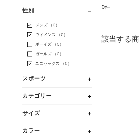
0件
通常価格
（0）
性別
セール
（0）
メンズ
（0）
ウィメンズ
（0）
該当する
ボーイズ
（0）
ガールズ
（0）
ユニセックス
（0）
スポーツ
ベースボール
（0）
カテゴリー
バスケットボール
（0）
トップス
ゴルフ
（0）
サイズ
ボトムス
トレーニング
すべてのトップス
（0）
カテゴリーを選択してください。
アクセサリー
カラー
すべてのボトムス
ランニング
（0）
（0）
ベースレイヤー
シューズ