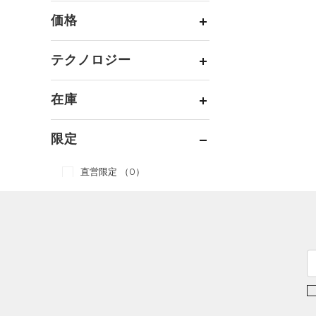
すべてのアクセサリー
（0）
スポーツスタイル
（0）
レギンス&タイツ
（0）
Tシャツ
価格
すべてのシューズ
（0）
アメリカンフットボール
バックパック
（0）
ショートパンツ
（0）
タンクトップ
ブラック
ホワイト
ブラウン
グリーン
（0）
（0）
スポーツシューズ
ショルダー＆トートバッグ
（0）
パンツ(ロングパンツ)
（0）
ポロシャツ
テクノロジー
（0）
サッカー
（0）
（0）
スパイク
～
円
円
（0）
スウェット＆フリース
（0）
ロングTシャツ
ブルー
パープル
レッド
イエロー
リカバリー
（0）
（0）
サックパック
FLOW(フロー)
（0）
スポーツスタイルシューズ
在庫
（0）
アンダーウェア
（0）
パーカー&トレーナー
その他
（0）
（0）
（0）
ウェストバッグ
HOVR(ホバー)
（0）
（0）
スカート
（0）
ジャケット
オレンジ
その他
（0）
在庫あり
サンダル
（0）
ダッフルバッグ
CHARGED(チャージド)
（0）
限定
（0）
スイムウェア
（0）
ジャージ
MICRO G(マイクロＧ)
（0）
（0）
キャップ＆ビーニー
直営限定
（0）
（0）
ベスト
TRIBASE(トライベース)
（0）
ベルト
公式サイト限定
（0）
（0）
（0）
ダウン・コート
（0）
グローブ・手袋
在庫残りわずか
（0）
RUSH(ラッシュ)
（0）
（0）
スポーツブラ
（0）
アイウェア
ISO-CHILL(アイソチル)
（0）
（0）
コレクション
セットアップ
リストバンド＆ヘッドバンド
Tech(テック)
（0）
（0）
（0）
スイムウェア
プロジェクトロック
（1）
COLDGEAR ARMOUR(コール
（0）
スポーツマスク
ドギアアーマー)
（0）
ステフィン・カリー
（0）
（0）