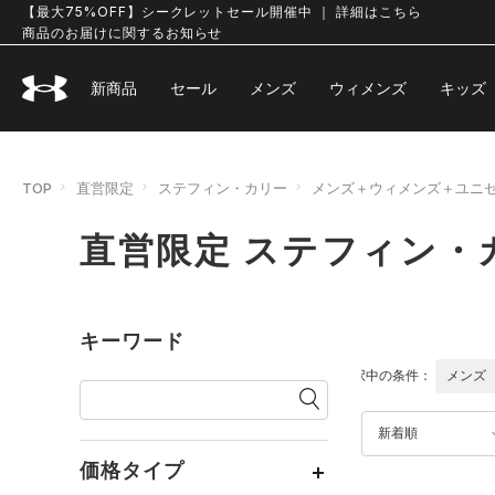
【最大75%OFF】シークレットセール開催中 ｜ 詳細はこちら
商品のお届けに関するお知らせ
新商品
セール
メンズ
ウィメンズ
キッズ
TOP
直営限定
ステフィン・カリー
メンズ＋ウィメンズ＋ユニ
直営限定 ステフィン・
キーワード
選択中の条件：
メンズ
新着順
価格タイプ