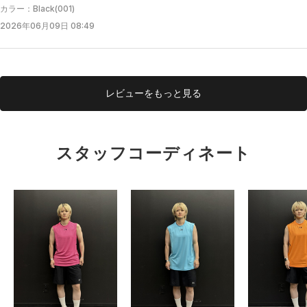
カラー：Black(001)
2026年06月09日 08:49
レビューを
もっと見る
スタッフコーディネート
CHN
有明HQ
156cm
パットなし
厚い
パットの厚み
ゆるい
しっかり
ホールド力