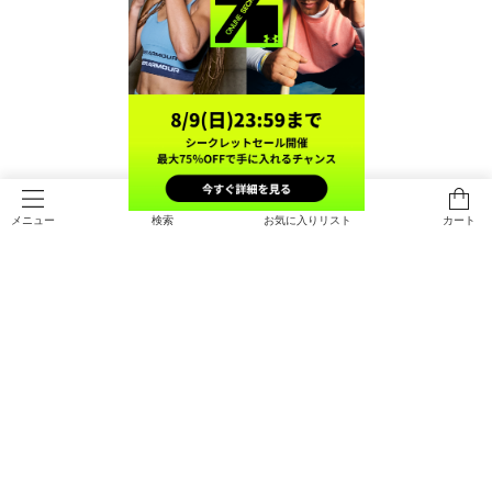
実は無難じゃない、アンダーアーマーの部活
ブラ
身長151cm、骨格ストレートでMサイズを購入しました。
「部活ブラ」になりますが、ネイビーｘピンクの配色のかわいさに魅
かれて購入しました。
モーブ系のくすみピンクなので落ち着いた印象になります。
検索
お気に入りリスト
カート
メニュー
サイズ表を見て購入しましたが、
TOP
ウィメンズ
トレーニング
トップス
スポーツブラ
ストラップが調整できないタイプであること、
前面と背面のメッシュの伸び感の違い等で少し小さめに感じました。
すべてのアイテム
（上半身・首～肩しっかりめです）
サイズアップの再購入も検討中です。
メンズ
メンズ
一体型のパッドはカップの丸みや厚みがちょうどよく、アウターに響
ウィメンズ
トップス
ウィメンズ
きにくいところが気に入っています。
アンダー部分のゴムバンドは内側がリブ状になっているので、