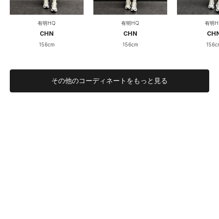
伸びない
伸びる
伸縮性
有明HQ
有明HQ
有明H
一般的
簡単
着脱のしやすさ
CHN
CHN
CH
156cm
156cm
156c
リラックス
アクティブ
着用シーン
その他のコーディネートをもっと見る
ブカツブラは大人のトレーニーにも大活躍
ミディアムサポートのスポーツブラです。
背面がメッシュになっておりとても快適な着用感です。
パッド取り外しの必要がないため、トレーニング頻度の多い大人トレ
ーニーにもぜひ使用していただきたい商品です。
もっと見る