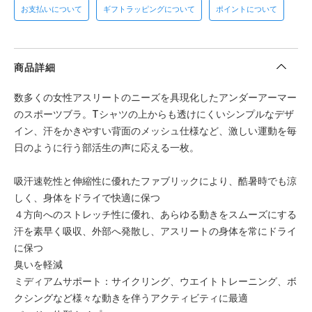
お支払いについて
ギフトラッピングについて
ポイントについて
商品詳細
数多くの女性アスリートのニーズを具現化したアンダーアーマー
のスポーツブラ。Tシャツの上からも透けにくいシンプルなデザ
イン、汗をかきやすい背面のメッシュ仕様など、激しい運動を毎
日のように行う部活生の声に応える一枚。
吸汗速乾性と伸縮性に優れたファブリックにより、酷暑時でも涼
しく、身体をドライで快適に保つ
４方向へのストレッチ性に優れ、あらゆる動きをスムーズにする
汗を素早く吸収、外部へ発散し、アスリートの身体を常にドライ
に保つ
臭いを軽減
ミディアムサポート：サイクリング、ウエイトトレーニング、ボ
クシングなど様々な動きを伴うアクティビティに最適