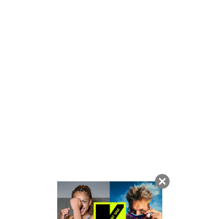
KOGU
有明HQ
151cm
パットなし
厚い
パットの厚み
ゆるい
しっかり
ホールド力
伸びない
伸びる
伸縮性
一般的
簡単
着脱のしやすさ
リラックス
アクティブ
着用シーン