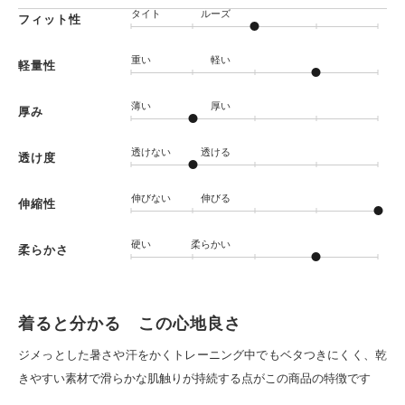
タイト
ルーズ
フィット性
重い
軽い
軽量性
薄い
厚い
厚み
透けない
透ける
透け度
伸びない
伸びる
伸縮性
硬い
柔らかい
柔らかさ
着ると分かる この心地良さ
ジメっとした暑さや汗をかくトレーニング中でもベタつきにくく、乾
きやすい素材で滑らかな肌触りが持続する点がこの商品の特徴です