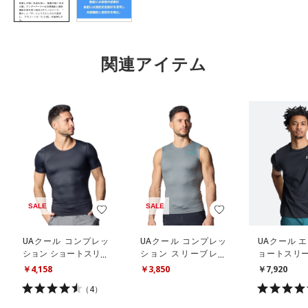
関連アイテム
SALE
SALE
UAクール コンプレッ
UAクール コンプレッ
UAクール 
ション ショートスリー
ション スリーブレス
ョートスリー
ブ シャツ（トレーニン
シャツ（トレーニング/
ツ（トレーニ
￥4,158
￥3,850
￥7,920
グ/MEN）
MEN）
N）
（4）