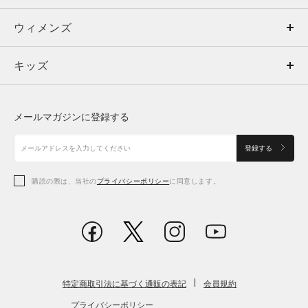
ウィメンズ
トップス
ウィメンズ
キッズ
トップス
ボトムス
キッズ
トップス
ボトムス
シューズ
シューズ
メールマガジンに登録する
ボトムス
シューズ
アクセサリー
アクセサリー
登録する
シューズ
アクセサリー
購読の際は、当社の
プライバシーポリシー
に同意します。
アクセサリー
スポーツブラ
レギンス＆タイツ
特定商取引法に基づく通販の表記
会員規約
プライバシーポリシー