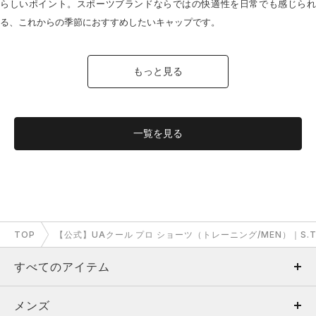
らしいポイント。スポーツブランドならではの快適性を日常でも感じられ
る、これからの季節におすすめしたいキャップです。
もっと見る
一覧を
見る
TOP
【公式】UAクール プロ ショーツ（トレーニング/MEN）｜S.T
すべてのアイテム
メンズ
メンズ