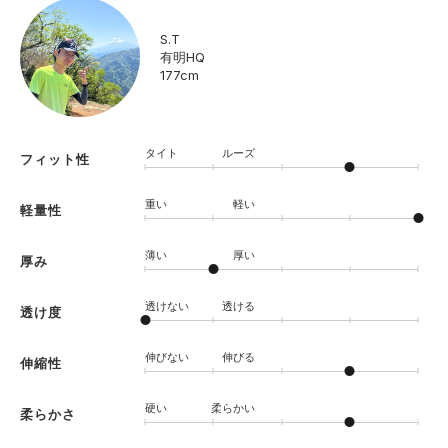
S.T
有明HQ
177cm
タイト
ルーズ
フィット性
重い
軽い
軽量性
薄い
厚い
厚み
透けない
透ける
透け度
伸びない
伸びる
伸縮性
硬い
柔らかい
柔らかさ