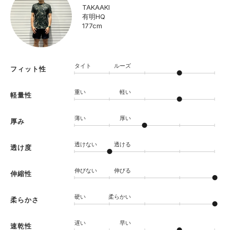
TAKAAKI
有明HQ
177cm
タイト
ルーズ
フィット性
重い
軽い
軽量性
薄い
厚い
厚み
透けない
透ける
透け度
伸びない
伸びる
伸縮性
硬い
柔らかい
柔らかさ
遅い
早い
速乾性