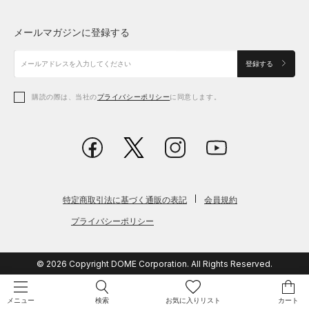
トップス
ボトムス
シューズ
シューズ
メールマガジンに登録する
ボトムス
シューズ
アクセサリー
アクセサリー
登録する
シューズ
アクセサリー
購読の際は、当社の
プライバシーポリシー
に同意します。
アクセサリー
スポーツブラ
レギンス＆タイツ
特定商取引法に基づく通販の表記
会員規約
プライバシーポリシー
© 2026 Copyright DOME Corporation. All Rights Reserved.
検索
お気に入りリスト
カート
メニュー