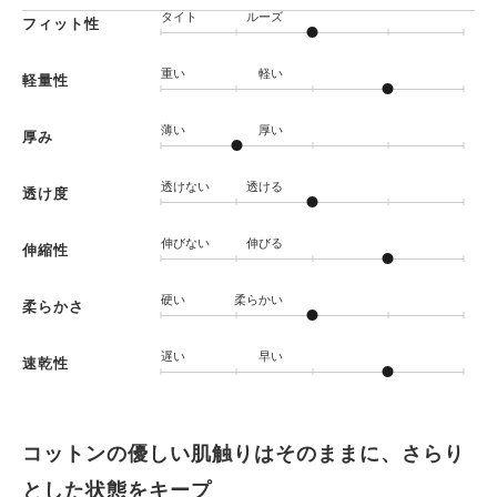
タイト
ルーズ
フィット性
重い
軽い
軽量性
薄い
厚い
厚み
透けない
透ける
透け度
伸びない
伸びる
伸縮性
硬い
柔らかい
柔らかさ
遅い
早い
速乾性
コットンの優しい肌触りはそのままに、さらり
とした状態をキープ