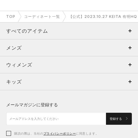
TOP
コーディネート一覧
【公式】2023.10.27 KEITA 有明
すべてのアイテム
メンズ
メンズ
ウィメンズ
トップス
ウィメンズ
キッズ
トップス
ボトムス
キッズ
トップス
ボトムス
シューズ
シューズ
メールマガジンに登録する
ボトムス
シューズ
アクセサリー
アクセサリー
登録する
シューズ
アクセサリー
購読の際は、当社の
プライバシーポリシー
に同意します。