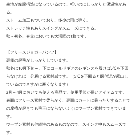
生地が蛇腹構造になっているので、軽いのにしっかりと保温性があ
る。
ストーム加工もついており、多少の雨は弾く。
ストレッチ性もありスイングがスムーズにできる。
秋～初冬、春先においても大活躍の1枚です。
【フリースジョガーパンツ】
裏側の起毛がしっかりしています。
秋冬は10月下旬～、下にコールドギアのレギンスを履けば5℃を下回
らなければ十分履ける素材感です。（5℃を下回ると踝付近が露出し
ているのでさすがに寒くなります）
3月～4月においても使える商品で、使用季節が長いアイテムです。
表面はフリース素材で柔らかく、裏面はカートに乗ったりすることで
の摩擦が起きても毛玉にならないようにウーブン素材でできていま
す。
ウーブン素材も伸縮性のあるものなので、スイング中もスムーズで
す。