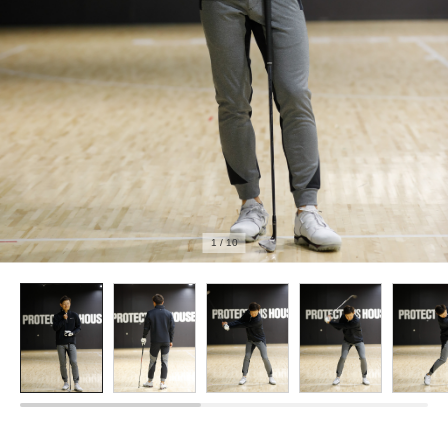
1
/
10