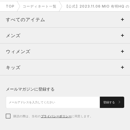
TOP
コーディネート一覧
【公式】2023.11.06 MIO 有明H
すべてのアイテム
メンズ
メンズ
ウィメンズ
トップス
ウィメンズ
キッズ
トップス
ボトムス
キッズ
トップス
ボトムス
シューズ
シューズ
メールマガジンに登録する
ボトムス
シューズ
アクセサリー
アクセサリー
登録する
シューズ
アクセサリー
購読の際は、当社の
プライバシーポリシー
に同意します。