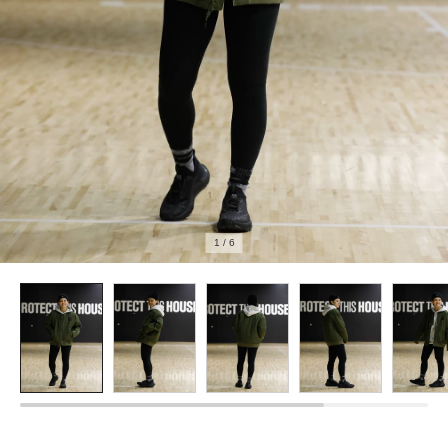
1
/
6