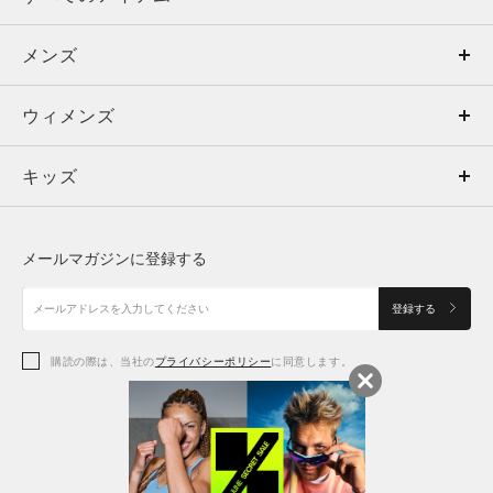
メンズ
メンズ
ウィメンズ
トップス
ウィメンズ
キッズ
トップス
ボトムス
キッズ
トップス
ボトムス
シューズ
シューズ
メールマガジンに登録する
ボトムス
シューズ
アクセサリー
アクセサリー
登録する
シューズ
アクセサリー
購読の際は、当社の
プライバシーポリシー
に同意します。
アクセサリー
スポーツブラ
レギンス＆タイツ