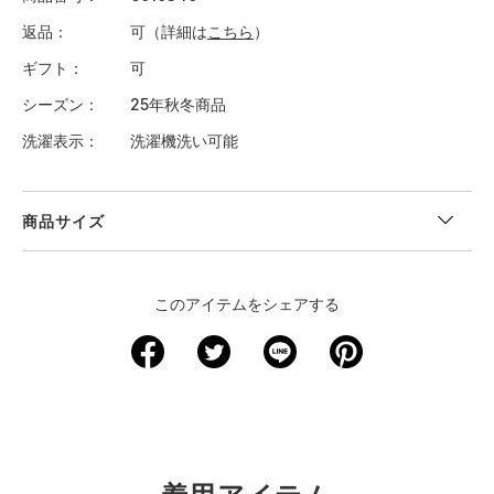
返品
可（詳細は
こちら
）
ギフト
可
シーズン
25年秋冬商品
洗濯表示
洗濯機洗い可能
商品サイズ
"
＜サイズ寸法(実寸)＞
このアイテムをシェアする
サイズ
着丈
身幅
裄丈
YS
51
37.5
63
YM
54.5
40
68
YL
58.5
42.5
72
YXL
62
45
76
※注意事項
商品は、独自の採寸方法により採寸されています。商品生地の特
性によって、1cm前後の誤差が生じる場合があります。"