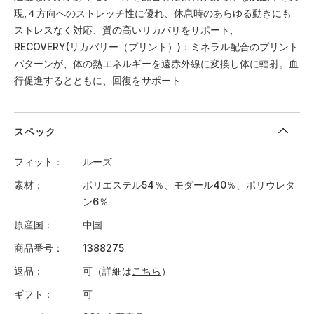
現,４方向へのストレッチ性に優れ、休息時のあらゆる動きにも
ストレスなく対応、質の高いリカバリをサポート,
RECOVERY(リカバリー（プリント）)：ミネラル配合のプリント
パターンが、体の熱エネルギーを遠赤外線に変換し体に輻射。血
行促進するとともに、回復をサポート
スペック
フィット
ルーズ
素材
ポリエステル54％、モダール40％、ポリウレタ
ン6％
原産国
中国
商品番号
1388275
返品
可（詳細は
こちら
）
ギフト
可