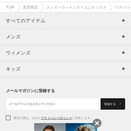
いて寝冷えしない様にも着用しており、オールシーズン使い回
TOP
直営限定
メンズ＋ウィメンズ＋ユニセックス
リカバリ
しができます。
通勤やランニングで酷使した脚を包み込むんでくれる、そんな
すべてのアイテム
感覚に浸ってます。
メンズ
メンズ
サイズは普段使いと同じサイズを着用してますが、
ゆったりとした作りで締め付け感がなく、快適に過ごすことが
ウィメンズ
トップス
ウィメンズ
できます。（紐でもウエストは調整可）
オススメはセットアップでの着用ですが、ゆとりのあるコージ
キッズ
トップス
ボトムス
キッズ
ーパンツという作りで、あまりジャージ/パジャマ感は出ませ
ん。アウターと組み合わせれば外出の際も履けるデザインで
トップス
ボトムス
シューズ
シューズ
す。
メールマガジンに登録する
ボトムス
シューズ
アクセサリー
アクセサリー
年齢、性別関わらず着用できるカラーリングですので、贈り物
登録する
としても喜ばれること間違いないです。
シューズ
（私はプレゼントの定番となりました）
アクセサリー
購読の際は、当社の
プライバシーポリシー
に同意します。