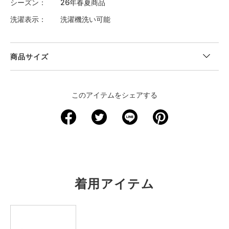
シーズン
26年春夏商品
洗濯表示
洗濯機洗い可能
商品サイズ
＜サイズ寸法(実寸)＞
このアイテムをシェアする
サイズ
ウエスト
股下
裾回り
わたり周り
ヒップ
S
63.5
66
29
59.5
91.5
M
68.5
67.5
30.5
62
96.5
L
73.5
68.5
32
65
101.5
着用アイテム
XL
78.5
70
33
67.5
106.5
2XL
84
71
34.5
70
112