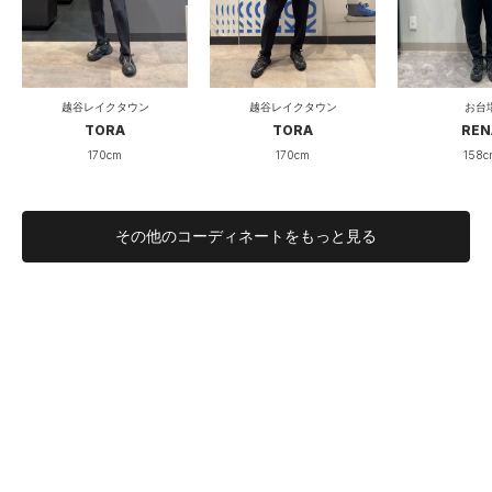
薄い
厚い
厚み
透けない
透ける
透け度
越谷レイクタウン
越谷レイクタウン
お台
伸びない
伸びる
伸縮性
TORA
TORA
REN
170cm
170cm
158c
硬い
柔らかい
柔らかさ
その他のコーディネートをもっと見る
ゆったり心も身体も回復を
ランニングした後、疲れてストレッチを満足に出来ずにいた自
分にはうってつけのアイテムです。
セリアントというプリント生地が血の巡りを促してくれるの
で、体温が下がりにくい実感があります。
生地はとても柔らかくスベスベ滑らかな肌触りで、
冬場はもちろん使用頻度が高いのですが、夏場エアコン付けて