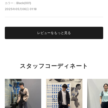
カラー：Black(001)
2025年05月06日 01:18
レビューを
もっと見る
S.T
有明HQ
スタッフコーディネート
177cm
タイト
ルーズ
フィット性
重い
軽い
軽量性