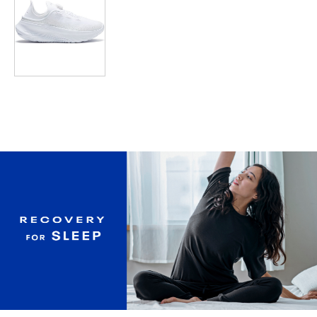
3XL
89
72.5
35.5
72.5
117
4XL
94
73.5
37
75
122
5XL
99
75
38
77.5
127
※注意事項
商品は、独自の採寸方法により採寸されています。商品生地の特
性によって、1cm前後の誤差が生じる場合があります。