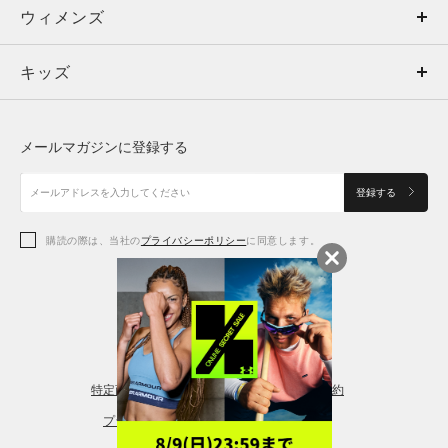
ウィメンズ
トップス
ウィメンズ
キッズ
トップス
ボトムス
キッズ
トップス
ボトムス
シューズ
シューズ
メールマガジンに登録する
ボトムス
シューズ
アクセサリー
アクセサリー
登録する
シューズ
アクセサリー
購読の際は、当社の
プライバシーポリシー
に同意します。
アクセサリー
スポーツブラ
レギンス＆タイツ
特定商取引法に基づく通販の表記
会員規約
プライバシーポリシー