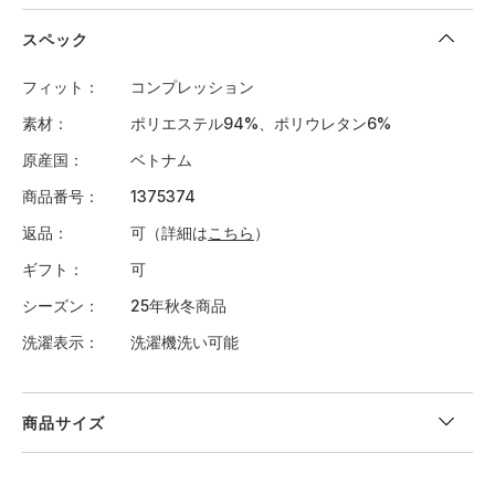
スペック
フィット
コンプレッション
素材
ポリエステル94%、ポリウレタン6%
原産国
ベトナム
商品番号
1375374
返品
可（詳細は
こちら
）
ギフト
可
シーズン
25年秋冬商品
洗濯表示
洗濯機洗い可能
商品サイズ
＜サイズ寸法(実寸)＞