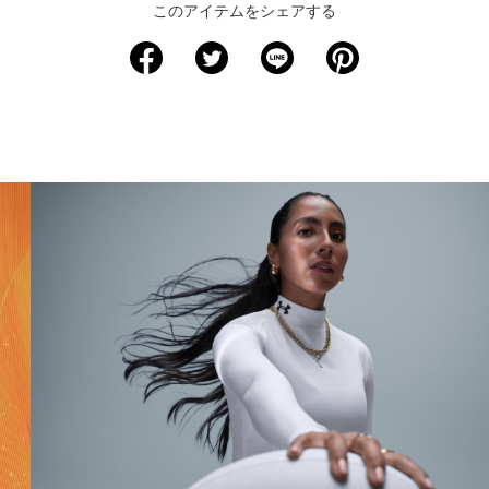
このアイテムをシェアする
サイズ
着丈
身幅
裄丈
S
59.5
35
73
M
62
37.5
75
L
65
40
77
XL
67.5
42.5
78.5
2XL
70
45
80.5
3XL
72.5
47.5
82.5
※注意事項
商品は、独自の採寸方法により採寸されています。商品生地の特
性によって、1cm前後の誤差が生じる場合があります。