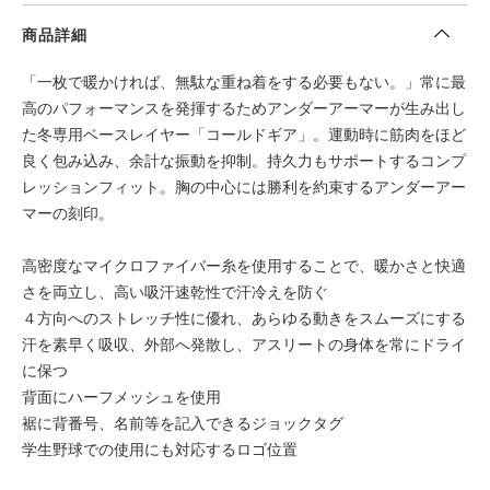
商品詳細
「一枚で暖かければ、無駄な重ね着をする必要もない。」常に最
高のパフォーマンスを発揮するためアンダーアーマーが生み出し
た冬専用ベースレイヤー「コールドギア」。運動時に筋肉をほど
良く包み込み、余計な振動を抑制。持久力もサポートするコンプ
レッションフィット。胸の中心には勝利を約束するアンダーアー
マーの刻印。
高密度なマイクロファイバー糸を使用することで、暖かさと快適
さを両立し、高い吸汗速乾性で汗冷えを防ぐ
４方向へのストレッチ性に優れ、あらゆる動きをスムーズにする
汗を素早く吸収、外部へ発散し、アスリートの身体を常にドライ
に保つ
背面にハーフメッシュを使用
裾に背番号、名前等を記入できるジョックタグ
学生野球での使用にも対応するロゴ位置