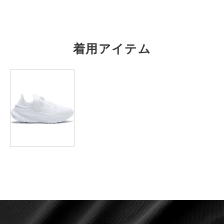
S
61.5
36
－
－
71
M
63.5
38
－
－
72.5
着用アイテム
L
65.5
40
－
－
74.5
XL
68
42
－
－
76
2XL
－
－
－
－
－
3XL
－
－
－
－
－
4XL
－
－
－
－
－
※注意事項
商品は、独自の採寸方法により採寸されています。商品生地の特
性によって、1cm前後の誤差が生じる場合があります。