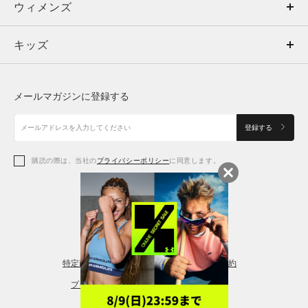
ウィメンズ
トップス
ウィメンズ
キッズ
トップス
ボトムス
キッズ
トップス
ボトムス
シューズ
シューズ
メールマガジンに登録する
ボトムス
シューズ
アクセサリー
アクセサリー
登録する
シューズ
アクセサリー
購読の際は、当社の
プライバシーポリシー
に同意します。
アクセサリー
スポーツブラ
レギンス＆タイツ
特定商取引法に基づく通販の表記
会員規約
プライバシーポリシー