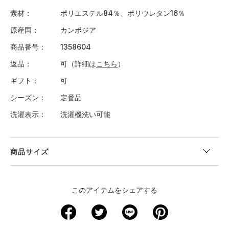
素材
ポリエステル84％、ポリウレタン16％
原産国
カンボジア
商品番号
1358604
返品
可（詳細は
こちら
）
ギフト
可
シーズン
定番品
洗濯表示
洗濯機洗い可能
商品サイズ
＜サイズ寸法(実寸)＞
このアイテムをシェアする
サイズ
着丈
身幅
肩幅
袖丈
裄丈
XS
－
－
－
－
－