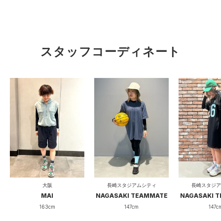
スタッフコーディネート
大阪
長崎スタジアムシティ
長崎スタジア
MAI
NAGASAKI TEAMMATE
NAGASAKI 
163cm
147cm
147c