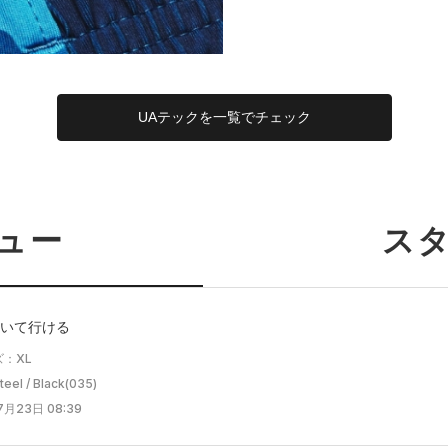
UAテックを一覧でチェック
ュー
ス
いて行ける
：XL
l / Black(035)
7月23日 08:39