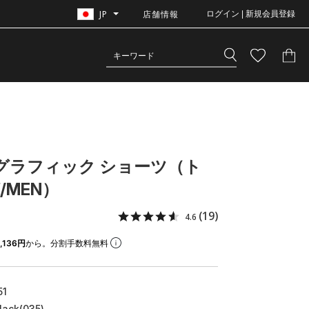
JP
店舗情報
ログイン | 新規会員登録
 グラフィック ショーツ（ト
/MEN）
(19)
4.6
,136円
から。分割手数料無料
51
Black(035)