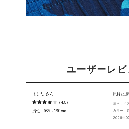
ユーザーレビ
よした さん
気軽に履
（4.0）
購入サイズ
カラー：Stee
男性 165～169cm
2026年0