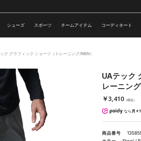
シューズ
スポーツ
チームアイテム
コーディネート
テック グラフィック ショーツ（トレーニング/MEN）
UAテック
レーニング
￥3,410
（税込）
なら
月々1
商品番号
13585
カラー
Steel / 