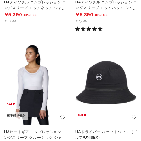
UAアイソチル コンプレッション ロ
UAアイソチル コンプレッション ロ
ングスリーブ モックネック シャツ
ングスリーブ モックネック シャツ
（ゴルフ/WOMEN）
（ゴルフ/WOMEN）
￥5,390
￥5,390
30%OFF
30%OFF
￥7,700
￥7,700
SALE
在庫残り僅か
SALE
UAヒートギア コンプレッション ロ
UAドライバー バケットハット（ゴ
ングスリーブ クルーネック シャツ
ルフ/UNISEX）