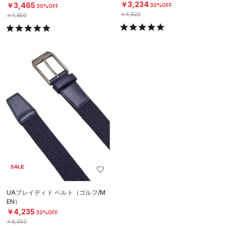
（ゴルフ/WOMEN）
￥3,234
￥3,465
30%OFF
30%OFF
￥4,620
￥4,950
SALE
UAブレイディド ベルト（ゴルフ/M
EN）
￥4,235
30%OFF
￥6,050