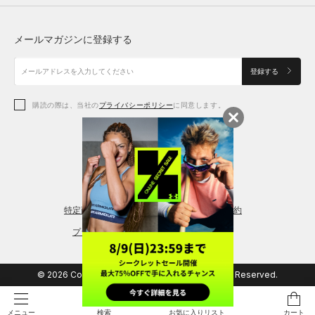
トップス
ボトムス
シューズ
シューズ
メールマガジンに登録する
ボトムス
シューズ
アクセサリー
アクセサリー
登録する
シューズ
アクセサリー
購読の際は、当社の
プライバシーポリシー
に同意します。
アクセサリー
スポーツブラ
レギンス＆タイツ
特定商取引法に基づく通販の表記
会員規約
プライバシーポリシー
© 2026 Copyright DOME Corporation. All Rights Reserved.
検索
お気に入りリスト
カート
メニュー