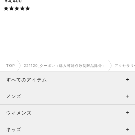
￥4,400
TOP
221120_クーポン（購入可能点数制限品除外）
アクセサリ
すべてのアイテム
メンズ
メンズ
ウィメンズ
トップス
ウィメンズ
キッズ
トップス
ボトムス
キッズ