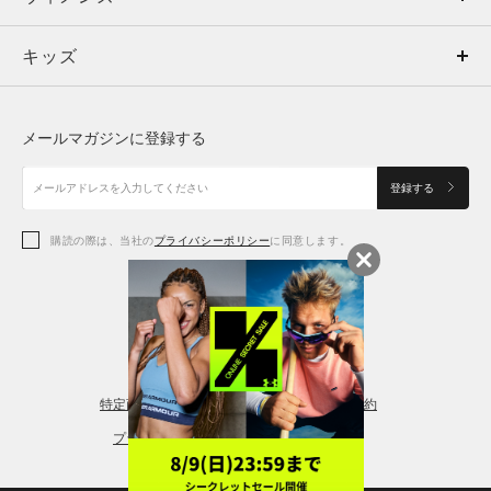
キッズ
トップス
ボトムス
キッズ
トップス
ボトムス
シューズ
シューズ
メールマガジンに登録する
ボトムス
シューズ
アクセサリー
アクセサリー
登録する
シューズ
アクセサリー
購読の際は、当社の
プライバシーポリシー
に同意します。
アクセサリー
スポーツブラ
レギンス＆タイツ
特定商取引法に基づく通販の表記
会員規約
プライバシーポリシー