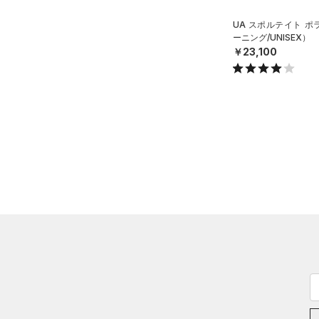
ステフィン・カリー
（0）
ISO-CHILL(アイソチル)
（0）
UA スポルテイト 
アジア限定
（0）
ーニング/UNISEX）
Tech(テック)
（0）
￥23,100
COLDGEAR ARMOUR(コール
ドギアアーマー)
（0）
HEATGEAR ARMOUR(ヒート
ギアアーマー)
（0）
STORM(ストーム)
（0）
COLDGEAR INFRARED(コー
ルドギアインフラレッド)
（0）
AUXETIC(オーゼティック)
（0）
Charged Cotton(チャージド
コットン)
（0）
Rival Fleece(ライバルフリー
ス)
（0）