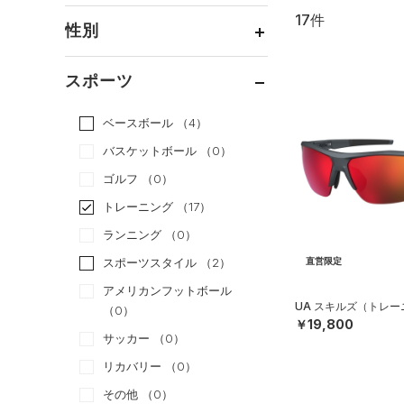
17件
通常価格
（17）
性別
セール
（0）
メンズ
（15）
スポーツ
ウィメンズ
（5）
ベースボール
（4）
ボーイズ
（0）
バスケットボール
（0）
ガールズ
（0）
ゴルフ
（0）
ユニセックス
（3）
トレーニング
（17）
ランニング
（0）
スポーツスタイル
（2）
直営限定
アメリカンフットボール
UA スキルズ（トレー
（0）
￥19,800
サッカー
（0）
リカバリー
（0）
その他
（0）