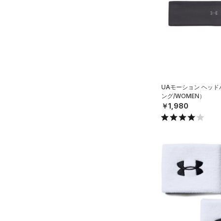
（1）
ダウン・コート
（4）
グローブ・手袋
（23）
スポーツブラ
（10）
アイウェア
（3）
セットアップ
リストバンド＆ヘッドバンド
（7）
（2）
スイムウェア
（0）
スポーツマスク
（46）
UAモーション ヘッ
ソックス
ング/WOMEN）
（0）
ネックウォーマー
￥1,980
（2）
スリーブ
（10）
タオル
（0）
ボール
（0）
イヤホン＆ヘッドホン
（5）
ウォーターボトル
（0）
その他