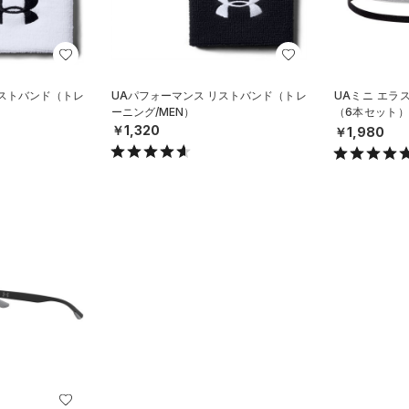
リストバンド（トレ
UAパフォーマンス リストバンド（トレ
UAミニ エラ
ーニング/MEN）
（6本セット）
N）
￥1,320
￥1,980