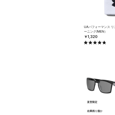
シューズ
すべてのシューズ
サイズ
（9）
スポーツシューズ
ONESIZE
UAパフォーマンス 
カラー
（0）
スパイク
ーニング/MEN）
12インチ
￥1,320
スポーツスタイルシューズ
18インチ
（0）
価格
ブラック
ホワイト
ブラウン
グリーン
（4）
サンダル
テクノロジー
～
円
円
ブルー
パープル
レッド
イエロー
FLOW(フロー)
（0）
在庫
HOVR(ホバー)
（0）
オレンジ
その他
在庫あり
CHARGED(チャージド)
（0）
限定
MICRO G(マイクロＧ)
（0）
直営限定
（5）
コレクション
TRIBASE(トライベース)
直営限定
公式サイト限定
（0）
（0）
在庫残り僅か
プロジェクトロック
（0）
在庫残りわずか
（0）
RUSH(ラッシュ)
（0）