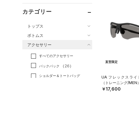
カテゴリー
トップス
ボトムス
すべてのトップス
アクセサリー
すべてのボトムス
（82）
ベースレイヤー
すべてのアクセサリー
（49）
レギンス&タイツ
（210）
Tシャツ
直営限定
（26）
バックパック
（102）
ショートパンツ
（43）
タンクトップ
ショルダー＆トートバッグ
UA フレックスライ
（41）
パンツ(ロングパンツ)
（10）
ポロシャツ
（3）
（トレーニング/MEN
（5）
スウェット＆フリース
￥17,600
（24）
ロングTシャツ
（8）
サックパック
（36）
アンダーウェア
（11）
パーカー&トレーナー
（6）
ウェストバッグ
（0）
スカート
（25）
ジャケット
（15）
ダッフルバッグ
（7）
スイムウェア
（19）
ジャージ
（15）
キャップ＆ビーニー
（4）
ベスト
（0）
ベルト