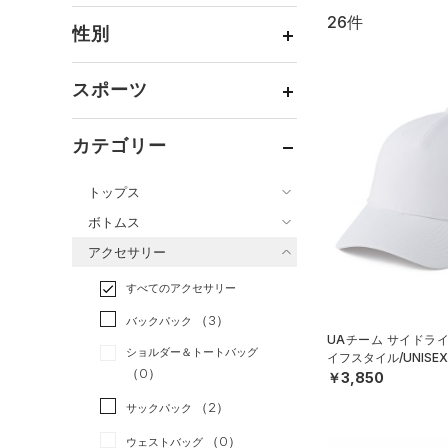
26件
通常価格
（26）
性別
セール
（0）
メンズ
（26）
スポーツ
ウィメンズ
（9）
ベースボール
（0）
ボーイズ
（0）
カテゴリー
バスケットボール
（0）
ガールズ
（0）
トップス
ゴルフ
（0）
ユニセックス
（9）
ボトムス
トレーニング
すべてのトップス
（6）
アクセサリー
すべてのボトムス
ランニング
（4）
（0）
ベースレイヤー
すべてのアクセサリー
（0）
スポーツスタイル
（3）
レギンス&タイツ
（36）
Tシャツ
（3）
アメリカンフットボール
バックパック
（36）
ショートパンツ
（15）
タンクトップ
UAチーム サイドラ
（0）
ショルダー＆トートバッグ
イフスタイル/UNISE
（18）
パンツ(ロングパンツ)
（6）
ポロシャツ
（0）
サッカー
（13）
￥3,850
（3）
スウェット＆フリース
（7）
ロングTシャツ
リカバリー
（0）
（2）
サックパック
（0）
アンダーウェア
（5）
パーカー&トレーナー
その他
（0）
（0）
ウェストバッグ