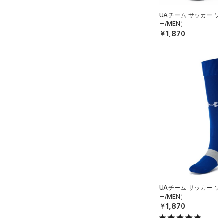
XL(26cm)
Charged Cotton(チャージド
UAチーム サッカー
30
コットン)
（0）
ー/MEN）
34
￥1,870
Rival Fleece(ライバルフリー
ス)
（0）
XSSM
Armour Fleece(アーマーフリ
SMMD
ース)
（0）
MDLG
LGXL
XLXXL
UAチーム サッカー
ー/MEN）
￥1,870