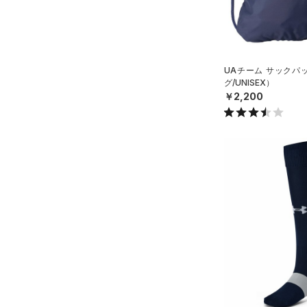
YL(150cm)
MICRO G(マイクロＧ)
（0）
YXL(160cm)
直営限定
（0）
コレクション
TRIBASE(トライベース)
XS
公式サイト限定
（0）
（0）
S
プロジェクトロック
（0）
UAチーム サックパ
在庫残りわずか
（2）
RUSH(ラッシュ)
（0）
グ/UNISEX）
M
ステフィン・カリー
（0）
ISO-CHILL(アイソチル)
（0）
￥2,200
L
アジア限定
（0）
Tech(テック)
（0）
XL
COLDGEAR ARMOUR(コール
ONESIZE
ドギアアーマー)
（0）
12インチ
HEATGEAR ARMOUR(ヒート
18インチ
ギアアーマー)
（0）
S(22cm)
STORM(ストーム)
（0）
M(23cm)
COLDGEAR INFRARED(コー
ルドギアインフラレッド)
ML(24cm)
（0）
L(25cm)
AUXETIC(オーゼティック)
XS(21cm)
（0）