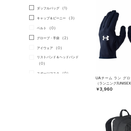
（0）
スカート
（12）
ジャケット
（1）
ダッフルバッグ
（0）
スイムウェア
（16）
ジャージ
（3）
キャップ＆ビーニー
（3）
ベスト
（0）
ベルト
（1）
ダウン・コート
（2）
グローブ・手袋
（0）
スポーツブラ
（0）
アイウェア
（0）
セットアップ
リストバンド＆ヘッドバンド
（0）
（0）
スイムウェア
（0）
スポーツマスク
UAチーム ラン グ
（13）
（ランニング/UNISE
ソックス
￥3,960
（0）
ネックウォーマー
（2）
スリーブ
（0）
タオル
（0）
ボール