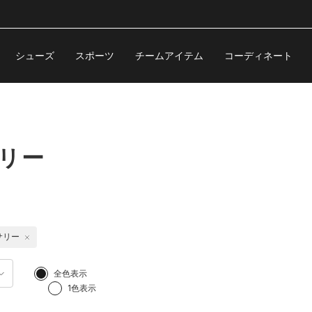
シューズ
スポーツ
チームアイテム
コーディネート
サリー
サリー
全色表示
1色表示