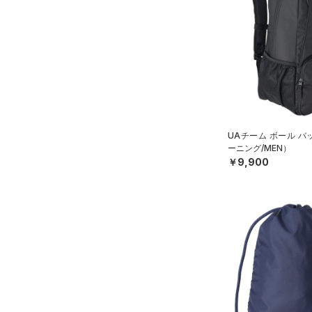
（0）
イヤホン＆ヘッドホン
（0）
ウォーターボトル
（0）
その他
シューズ
すべてのシューズ
サイズ
（0）
スポーツシューズ
UAチーム ボール 
S(22cm)
ーニング/MEN）
カラー
（0）
スパイク
￥9,900
M(23cm)
スポーツスタイルシューズ
ML(24cm)
（0）
価格
ブラック
ホワイト
ブラウン
グリーン
L(25cm)
（0）
サンダル
テクノロジー
XL(26cm)
～
円
円
YS(130cm)
ブルー
パープル
レッド
イエロー
FLOW(フロー)
（0）
在庫
YM(140cm)
HOVR(ホバー)
（0）
YSM/YMD
オレンジ
その他
在庫あり
CHARGED(チャージド)
（0）
限定