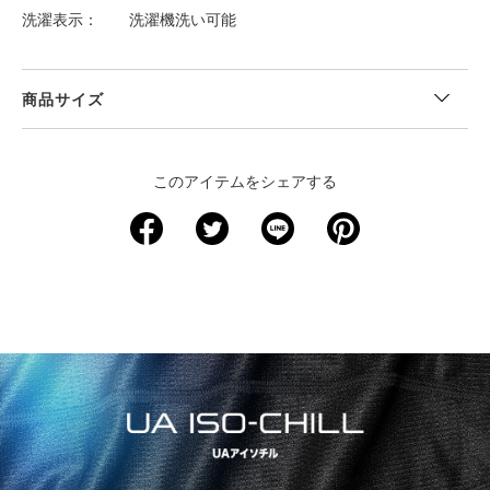
洗濯表示
洗濯機洗い可能
商品サイズ
＜サイズ寸法(実寸)＞
このアイテムをシェアする
サイズ
ウエスト
股下
裾回り
わたり周り
ヒップ
S
56
66.5
18
38.5
61.5
M
61
68
19
41.5
66.5
L
66
69
20.5
44
72
XL
71
70.5
21.5
46.5
77
2XL
76
72
23
49
82
3XL
81.5
73
24
51.5
87