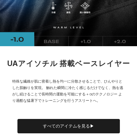
4XL
86.5
74.5
25.5
54
92
5XL
91.5
75.5
26.5
56.5
97
※注意事項
商品は、独自の採寸方法により採寸されています。商品生地の特
性によって、1cm前後の誤差が生じる場合があります。
UAアイソチル 搭載ベースレイヤー
特殊な繊維が肌に密着し熱を均一に分散させることで、ひんやりと
した肌触りを実現。
触れた瞬間に冷たく感じるだけでなく、熱を逃
がし続けることで長時間の運動を可能にする＋αのテクノロジー
よ
り過酷な猛暑下でトレーニングを行うアスリートへ。
すべてのアイテムを見る▶