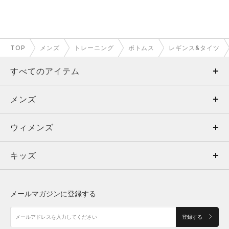
伸びない
伸びる
伸縮性
TOP
メンズ
トレーニング
ボトムス
レギンス&タイツ
タイト
ルーズ
フィット性
すべてのアイテム
薄い
厚い
厚み
メンズ
メンズ
光沢
マット
素材感
ウィメンズ
トップス
ウィメンズ
遅い
早い
速乾性
リラックス
アクティブ
キッズ
トップス
ボトムス
キッズ
着用シーン
トップス
ボトムス
シューズ
シューズ
メールマガジンに登録する
清涼感とストレスフリーな履き心地が魅
ボトムス
シューズ
アクセサリー
力
アクセサリー
登録する