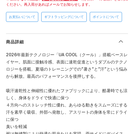
ください。
再入荷があればメールでお知らせします。
お支払いについて
ギフトラッピングについて
ポイントについて
商品詳細
2026年最新テクノロジー「UA COOL（クール）」搭載ベースレ
イヤー。肌面に接触冷感、表面に速乾促進というダブルのテクノ
ロジーを搭載。夏場のトレーニングでの”暑さ”と”汗”という悩み
から解放。最高のパフォーマンスを後押しする。
吸汗速乾性と伸縮性に優れたファブリックにより、酷暑時でも涼
しく、身体をドライで快適に保つ
４方向へのストレッチ性に優れ、あらゆる動きをスムーズにする
汗を素早く吸収、外部へ発散し、アスリートの身体を常にドライ
に保つ
臭いを軽減
裾は無縫製により快適な肌当たりを実現、両サイドにデバイス、