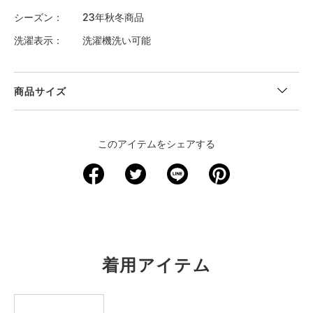
シーズン
23年秋冬商品
洗濯表示
洗濯機洗い可能
商品サイズ
＜サイズ寸法(実寸)＞
このアイテムをシェアする
サイズ
着丈
身幅
肩幅
袖丈
裄丈
XS
－
－
－
－
－
S
60.5
38
32.5
54
－
M
63
40
33.5
55
－
着用アイテム
L
65
42
34.5
56.5
－
XL
67.5
44
35.5
58
－