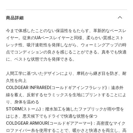
商品詳細
今まで体感したことのない保温性をもたらす、革新的なベースレ
イヤー。従来のUAベースレイヤーと同様、柔らかい質感とスト
レッチ性、吸汗速乾性を発揮しながら、ウォーミングアップの時
点でコンディションの良さを感じることができる。真冬でも快適
に、ベストな状態で力を発揮できる。
人間工学に基づいたデザインにより、摩耗から継ぎ目を防ぎ、耐
久性を向上
COLDGEAR INFRARED(コールドギアインフラレッド)：遠赤外
線を蓄え、反射するセラミックスを生地にプリントすることによ
り、身体を温める
STORM(ストーム)：撥水加工を施したファブリックが雨や雪を
はじき、悪天候下でもドライで快適な状態を保つ
COLDGEAR ARMOUR(コールドギアアーマー)：高密度なマイク
ロファイバー糸を使用することで、暖かさと快適さを両立し、高