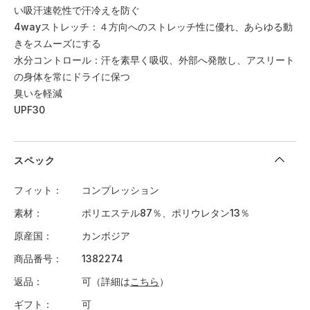
い吸汗速乾性で汗冷えを防ぐ
4wayストレッチ：４方向へのストレッチ性に優れ、あらゆる動
きをスムーズにする
水分コントロール：汗を素早く吸収、外部へ発散し、アスリート
の身体を常にドライに保つ
臭いを軽減
UPF30
スペック
フィット
コンプレッション
素材
ポリエステル87％、ポリウレタン13％
原産国
カンボジア
商品番号
1382274
返品
可（詳細は
こちら
）
ギフト
可