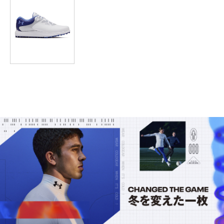
2XL
－
－
－
－
－
3XL
－
－
－
－
－
4XL
－
－
－
－
－
※注意事項
商品は、独自の採寸方法により採寸されています。商品生地の特
性によって、1cm前後の誤差が生じる場合があります。