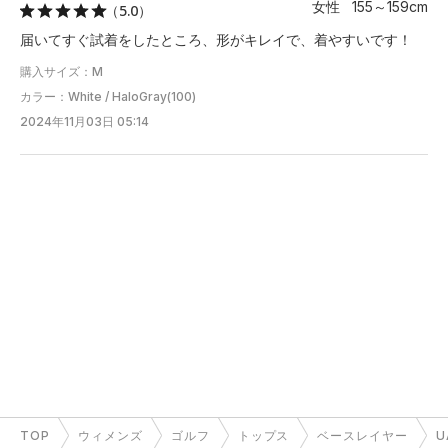
女性 155～159cm
（5.0）
届いてすぐ試着をしたところ、形がキレイで、着やすいです！
購入サイズ：M
カラー：White / HaloGray(100)
2024年11月03日 05:14
TOP
ウィメンズ
ゴルフ
トップス
ベースレイヤー
U