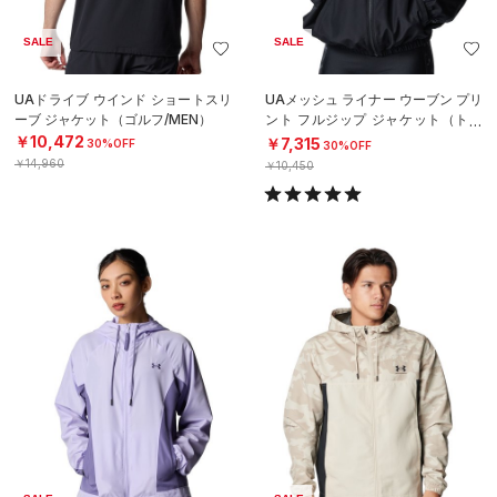
SALE
SALE
UAドライブ ウインド ショートスリ
UAメッシュ ライナー ウーブン プリ
ーブ ジャケット（ゴルフ/MEN）
ント フルジップ ジャケット（トレ
ーニング/WOMEN）
￥10,472
￥7,315
30%OFF
30%OFF
￥14,960
￥10,450