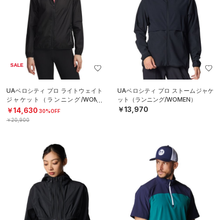
SALE
UAベロシティ プロ ライトウェイト
UAベロシティ プロ ストームジャケ
ジャケット（ランニング/WOME
ット（ランニング/WOMEN）
N）
￥13,970
￥14,630
30%OFF
￥20,900