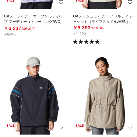
SALE
SALE
UAノーライナー ウーブン フルジッ
UAメッシュ ライナー ノベルティ ジ
プ フーディー（トレーニング/WOM
ャケット（ライフスタイル/MEN）
EN）
￥8,393
￥6,237
30%OFF
30%OFF
￥11,990
￥8,910
SALE
SALE