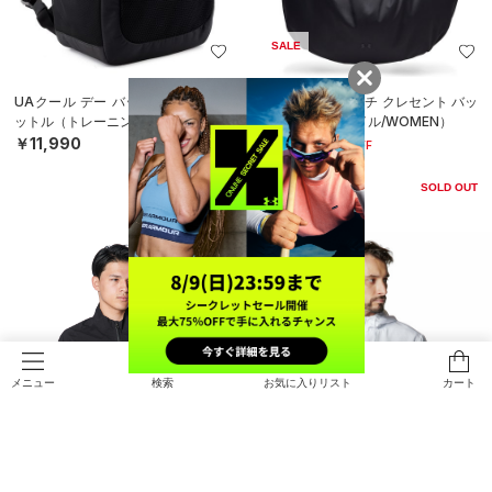
SALE
UAクール デー バックパック 27リ
UAスタジオ シンチ クレセント バッ
ットル（トレーニング/UNISEX）
グ（ライフスタイル/WOMEN）
￥11,990
￥7,623
30%OFF
￥10,890
SOLD OUT
検索
お気に入りリスト
カート
メニュー