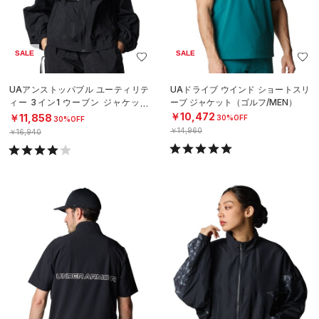
SALE
SALE
UAアンストッパブル ユーティリテ
UAドライブ ウインド ショートスリ
ィー 3イン1 ウーブン ジャケット
ーブ ジャケット（ゴルフ/MEN）
（ライフスタイル/WOMEN）
￥10,472
￥11,858
30%OFF
30%OFF
￥14,960
￥16,940