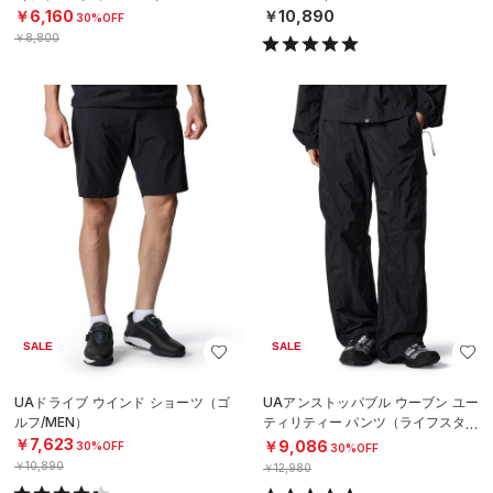
￥6,160
￥10,890
30%OFF
￥8,800
SALE
SALE
UAドライブ ウインド ショーツ（ゴ
UAアンストッパブル ウーブン ユー
ルフ/MEN）
ティリティー パンツ（ライフスタイ
ル/WOMEN）
￥7,623
￥9,086
30%OFF
30%OFF
￥10,890
￥12,980