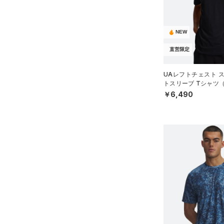
NEW
直営限定
UAレフトチェスト 
トスリーブ Tシャツ
MEN）
￥6,490