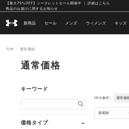
【最大75%OFF】シークレットセール開催中 ｜ 詳細はこちら
商品のお届けに関するお知らせ
新商品
セール
メンズ
ウィメンズ
キッズ
TOP
通常価格
通常価格
キーワード
選択中の条件：
通常価
新着順
価格タイプ