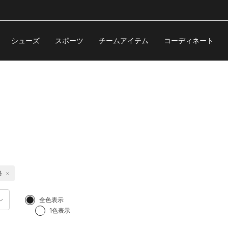
シューズ
スポーツ
チームアイテム
コーディネート
格
全色表示
1色表示