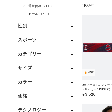
1107件
通常価格
（1107）
セール
（521）
性別
メンズ
（888）
スポーツ
ウィメンズ
（418）
ベースボール
（133）
ボーイズ
（66）
カテゴリー
バスケットボール
（51）
ガールズ
（17）
トップス
ゴルフ
（79）
サイズ
ユニセックス
（268）
ボトムス
NEW
トレーニング
すべてのトップス
（500）
カテゴリーを選択してください。
アクセサリー
カラー
すべてのボトムス
ランニング
（131）
（133）
ベースレイヤー
UAいわきFC マフラ
シューズ
（サッカー/UNISEX）
すべてのアクセサリー
（43）
スポーツスタイル
（126）
レギンス&タイツ
（153）
Tシャツ
￥3,520
価格
すべてのシューズ
（34）
アメリカンフットボール
バックパック
（94）
ショートパンツ
（40）
タンクトップ
ブラック
ホワイト
ブラウン
グリーン
（5）
（96）
スポーツシューズ
ショルダー＆トートバッグ
（52）
パンツ(ロングパンツ)
（23）
ポロシャツ
テクノロジー
（10）
サッカー
（69）