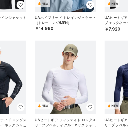
NEW
NEW
レインジャケット
UAハイブリッド トレインジャケット
UAヒートギア
）
（トレーニング/MEN）
ブ モックネッ
ーニング/WOM
￥14,960
￥7,920
NEW
NEW
ッティド ロングス
UAヒートギア フィッティド ロングス
UAヒートギア
ルーネック シャツ
リーブ ノベルティ クルーネック シャツ
リーブ ノベル