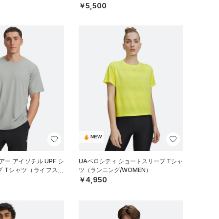
）
ニング/MEN）
￥5,500
NEW
ー アイソチル UPF シ
UAベロシティ ショートスリーブ Tシャ
ブ Tシャツ（ライフスタ
ツ（ランニング/WOMEN）
￥4,950