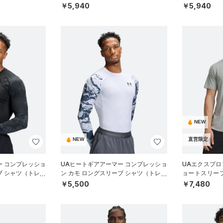
（ゴルフ/MEN）
（ゴルフ/MEN
￥5,940
￥5,940
NEW
NEW
直営限定
ー コンプレッショ
UAヒートギアアーマー コンプレッショ
UAエクスプロア
ブ シャツ（トレー
ン カモ ロングスリーブ シャツ（トレー
ョートスリー
ニング/MEN）
イル/MEN）
￥5,500
￥7,480