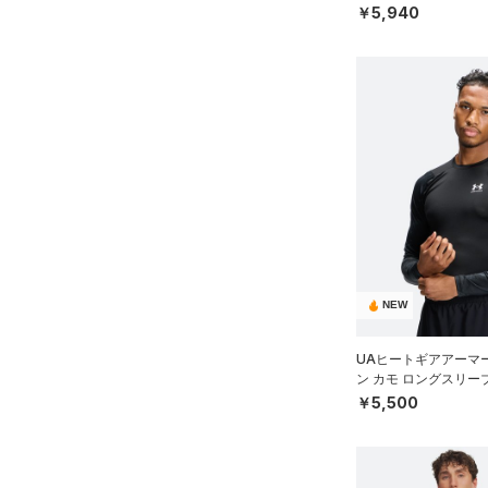
（ゴルフ/MEN）
￥5,940
NEW
UAヒートギアアーマ
ン カモ ロングスリー
ニング/MEN）
￥5,500