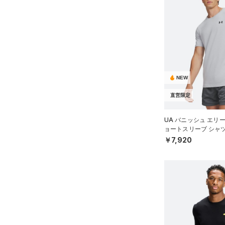
NEW
直営限定
UA バニッシュ エリ
ョートスリーブ シャ
MEN）
￥7,920