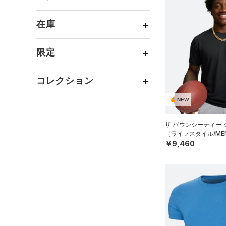
（12）
スパイク
～
円
円
（5）
スウェット＆フリース
（32）
ロングTシャツ
ブルー
パープル
レッド
イエロー
リカバリー
（13）
（11）
サックパック
FLOW(フロー)
（0）
スポーツスタイルシューズ
在庫
（35）
アンダーウェア
（13）
パーカー&トレーナー
その他
（17）
（0）
（5）
ウェストバッグ
HOVR(ホバー)
（49）
（0）
スカート
（29）
ジャケット
オレンジ
その他
（12）
在庫あり
サンダル
（13）
ダッフルバッグ
CHARGED(チャージド)
限定
（0）
スイムウェア
（21）
（41）
ジャージ
（32）
キャップ＆ビーニー
直営限定
（113）
MICRO G(マイクロＧ)
（0）
（3）
ベスト
コレクション
（6）
ベルト
公式サイト限定
（9）
TRIBASE(トライベース)
（2）
（3）
ダウン・コート
（42）
NEW
グローブ・手袋
プロジェクトロック
（0）
在庫残りわずか
（29）
RUSH(ラッシュ)
（10）
（17）
スポーツブラ
（12）
アイウェア
ステフィン・カリー
（0）
ISO-CHILL(アイソチル)
（11）
ザ バウンシーティー
（1）
セットアップ
（ライフスタイル/ME
リストバンド＆ヘッドバンド
アジア限定
（5）
Tech(テック)
（18）
￥9,460
（9）
（0）
スイムウェア
COLDGEAR ARMOUR(コール
（0）
スポーツマスク
ドギアアーマー)
（0）
（57）
ソックス
HEATGEAR ARMOUR(ヒート
ギアアーマー)
（29）
（1）
ネックウォーマー
STORM(ストーム)
（59）
（6）
スリーブ
COLDGEAR INFRARED(コー