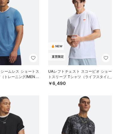
NEW
直営限定
 シームレス ショートス
UAレフトチェスト スコーピオ ショー
ツ（トレーニング/MEN）
トスリーブ Tシャツ（ライフスタイル/
MEN）
￥6,490