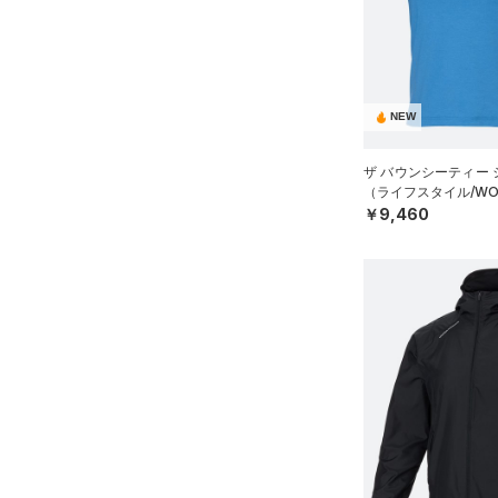
（11）
タオル
ルドギアインフラレッド)
（3）
（0）
ボール
AUXETIC(オーゼティック)
（0）
イヤホン＆ヘッドホン
（0）
NEW
（5）
ウォーターボトル
Charged Cotton(チャージド
（11）
その他
コットン)
（10）
ザ バウンシーティー
（ライフスタイル/WO
Rival Fleece(ライバルフリー
￥9,460
ス)
（0）
Armour Fleece(アーマーフリ
ース)
（0）