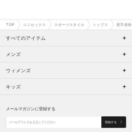
TOP
ユニセックス
スポーツスタイル
トップス
通常価格
すべてのアイテム
メンズ
メンズ
ウィメンズ
トップス
ウィメンズ
キッズ
トップス
ボトムス
キッズ
トップス
ボトムス
シューズ
シューズ
メールマガジンに登録する
ボトムス
シューズ
アクセサリー
アクセサリー
登録する