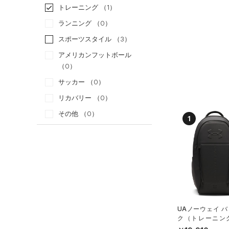
トレーニング
（1）
ランニング
（0）
スポーツスタイル
（3）
アメリカンフットボール
（0）
サッカー
（0）
リカバリー
（0）
その他
（0）
1
カテゴリー
トップス
ボトムス
すべてのトップス
アクセサリー
すべてのボトムス
（0）
ベースレイヤー
UAノーウェイ 
すべてのアクセサリー
（0）
レギンス&タイツ
（0）
Tシャツ
ク（トレーニング/
X）
（0）
バックパック