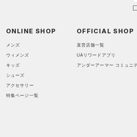
（0）
スリーブ
（0）
タオル
（0）
ONLINE SHOP
OFFICIAL SHOP
ボール
（0）
イヤホン＆ヘッドホン
メンズ
直営店舗一覧
（0）
ウォーターボトル
ウィメンズ
UAリワードアプリ
（0）
その他
キッズ
アンダーアーマー コミュニ
シューズ
シューズ
アクセサリー
すべてのシューズ
サイズ
（0）
特集ページ一覧
スポーツシューズ
S(22cm)
カラー
（0）
スパイク
M(23cm)
スポーツスタイルシューズ
ML(24cm)
（0）
ブラック
ホワイト
ブラウン
グリーン
L(25cm)
（0）
サンダル