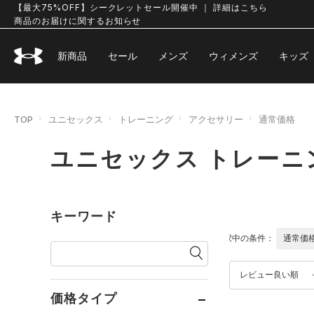
【最大75%OFF】シークレットセール開催中 ｜ 詳細はこちら
商品のお届けに関するお知らせ
新商品
セール
メンズ
ウィメンズ
キッズ
TOP
ユニセックス
トレーニング
アクセサリー
通常価格
ユニセックス トレーニ
キーワード
選択中の条件：
通常価
レビュー良い順
価格タイプ