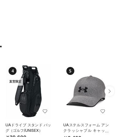
ー
4
5
6
直営限定
UAドライブ スタンド バッ
UAステルスフォーム アン
UA ノ
グ（ゴルフ/UNISEX）
クラッシャブル キャップ
ク ダッ
（ライフスタイル/UNISE
グ/UNIS