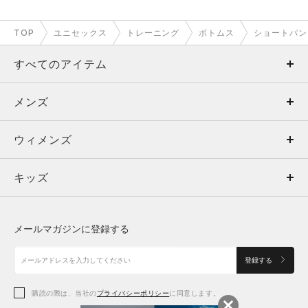
TOP
ユニセックス
トレーニング
ボトムス
ショートパン
すべてのアイテム
メンズ
メンズ
ウィメンズ
トップス
ウィメンズ
キッズ
トップス
ボトムス
キッズ
トップス
ボトムス
シューズ
シューズ
メールマガジンに登録する
ボトムス
シューズ
アクセサリー
アクセサリー
登録する
シューズ
アクセサリー
購読の際は、当社の
プライバシーポリシー
に同意します。