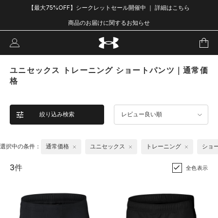
【最大75%OFF】シークレットセール開催中 ｜ 詳細はこちら
商品のお届けに関するお知らせ
ユニセックス トレーニング ショートパンツ｜通常価
格
絞り込み検索
レビュー良い順
選択中の条件：
通常価格
ユニセックス
トレーニング
ショ
3件
全色表示