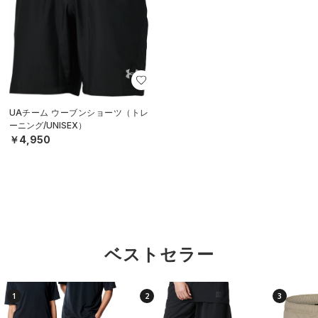
UAチーム ウーブンショーツ（トレ
ーニング/UNISEX）
￥4,950
ベストセラー
1
2
3