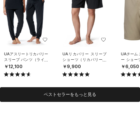
UAアスリートリカバリー
UAリカバリー スリープ
UAチーム
スリープ パンツ（ライフ
ショーツ（リカバリー/U
ー ショー
スタイル/UNISEX）
NISEX）
グ/UNISE
￥12,100
￥9,900
￥6,050
ベストセラーをもっと見る