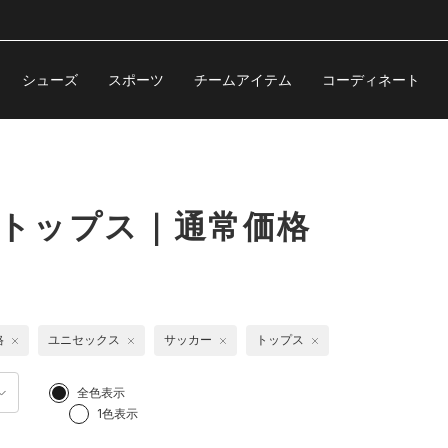
シューズ
スポーツ
チームアイテム
コーディネート
 トップス｜通常価格
格
ユニセックス
サッカー
トップス
全色表示
1色表示