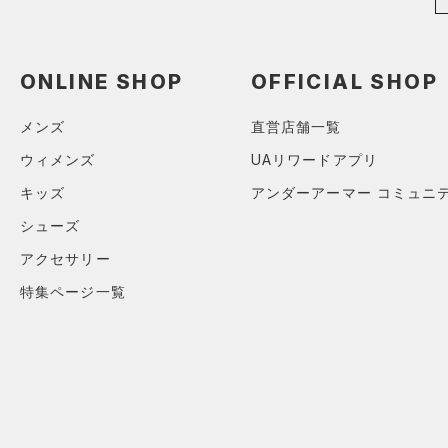
すべてのアクセサリー
（0）
レギンス&タイツ
すべてのシューズ
（0）
バックパック
（7）
ショートパンツ
サイズ
（0）
スポーツシューズ
ショルダー＆トートバッグ
（0）
パンツ(ロングパンツ)
ONLINE SHOP
OFFICIAL SHOP
（0）
YXS(120cm)
カラー
（0）
スパイク
（0）
スウェット＆フリース
YS(130cm)
（0）
メンズ
直営店舗一覧
サックパック
スポーツスタイルシューズ
（0）
アンダーウェア
YM(140cm)
（0）
価格
（0）
ウィメンズ
UAリワードアプリ
ウェストバッグ
（0）
ブラック
スカート
ホワイト
ブラウン
グリーン
YL(150cm)
（0）
サンダル
キッズ
アンダーアーマー コミュニ
（0）
ダッフルバッグ
（0）
テクノロジー
YXL(160cm)
スイムウェア
シューズ
（0）
キャップ＆ビーニー
～
円
円
XS
ブルー
パープル
レッド
イエロー
アクセサリー
（0）
FLOW(フロー)
（0）
ベルト
在庫
S
特集ページ一覧
HOVR(ホバー)
（0）
（0）
グローブ・手袋
M
オレンジ
その他
在庫あり
CHARGED(チャージド)
（0）
限定
（0）
アイウェア
L
MICRO G(マイクロＧ)
（0）
リストバンド＆ヘッドバンド
XL
直営限定
（0）
コレクション
（0）
TRIBASE(トライベース)
2XL
公式サイト限定
（0）
（0）
（0）
スポーツマスク
3XL
プロジェクトロック
（0）
在庫残りわずか
（0）
RUSH(ラッシュ)
（0）