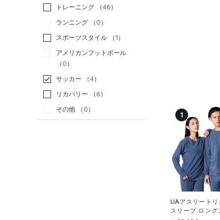
トレーニング
（46）
ランニング
（0）
スポーツスタイル
（1）
アメリカンフットボール
（0）
サッカー
（4）
リカバリー
（6）
その他
（0）
1
カテゴリー
トップス
すべてのトップス
（0）
ベースレイヤー
UAアスリートリ
（4）
Tシャツ
スリープ ロング
シャツ（リカバリー/