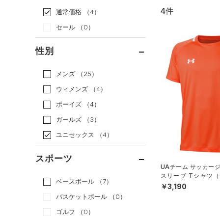
4件
通常価格
（4）
セール
（0）
性別
メンズ
（25）
ウィメンズ
（4）
ボーイズ
（4）
ガールズ
（3）
ユニセックス
（4）
スポーツ
UAチーム サッカー
スリーブ Tシャツ（サ
ベースボール
（7）
X）
￥3,190
バスケットボール
（0）
ゴルフ
（0）