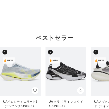
ベストセラー
1
2
3
NEW
NEW
NEW
UAベロシティ エリート3
UAソラ（ライフスタイ
UAノヴァ
（ランニング/UNISEX）
ル/UNISEX）
ド（ライフス