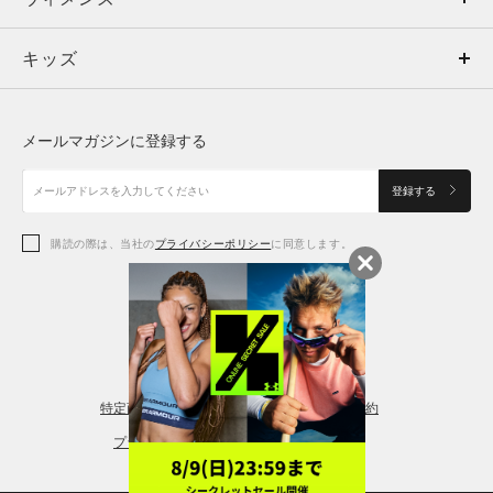
キッズ
トップス
ボトムス
キッズ
トップス
ボトムス
シューズ
シューズ
メールマガジンに登録する
ボトムス
シューズ
アクセサリー
アクセサリー
登録する
シューズ
アクセサリー
購読の際は、当社の
プライバシーポリシー
に同意します。
アクセサリー
スポーツブラ
レギンス＆タイツ
特定商取引法に基づく通販の表記
会員規約
プライバシーポリシー