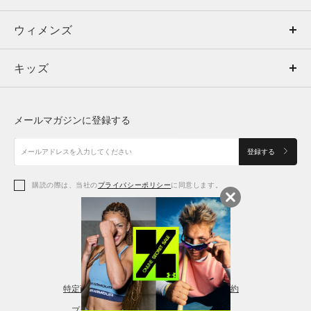
ウィメンズ
トップス
ウィメンズ
キッズ
トップス
ボトムス
キッズ
トップス
ボトムス
シューズ
シューズ
メールマガジンに登録する
ボトムス
シューズ
アクセサリー
アクセサリー
登録する
シューズ
アクセサリー
購読の際は、当社の
プライバシーポリシー
に同意します。
アクセサリー
スポーツブラ
レギンス＆タイツ
特定商取引法に基づく通販の表記
会員規約
プライバシーポリシー