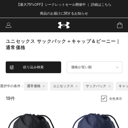
【最大75%OFF】シークレットセール開催中 ｜ 詳細はこちら
商品のお届けに関するお知らせ
ユニセックス サックパック＋キャップ＆ビーニー｜
通常価格
絞り込み検索
価格が安い順
選択中の条件：
通常価格
ユニセックス
サックパック
キャ
19件
全色表示