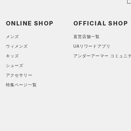
（0）
MICRO G(マイクロＧ)
ボール
（0）
2
限定
TRIBASE(トライベース)
（0）
イヤホン＆ヘッドホン
4
ONLINE SHOP
OFFICIAL SHOP
（0）
直営限定
（0）
コレクション
6
（1）
ウォーターボトル
RUSH(ラッシュ)
（0）
公式サイト限定
（0）
8
メンズ
直営店舗一覧
（3）
その他
プロジェクトロック
（0）
ISO-CHILL(アイソチル)
（0）
在庫残りわずか
（0）
30
ウィメンズ
UAリワードアプリ
ステフィン・カリー
（0）
Tech(テック)
（0）
32
キッズ
アンダーアーマー コミュニ
アジア限定
（0）
COLDGEAR ARMOUR(コール
34
シューズ
ドギアアーマー)
（0）
36
HEATGEAR ARMOUR(ヒート
アクセサリー
38
ギアアーマー)
（0）
特集ページ一覧
40
STORM(ストーム)
（0）
30X30
COLDGEAR INFRARED(コー
30X32
ルドギアインフラレッド)
（0）
30X34
AUXETIC(オーゼティック)
30X36
（0）