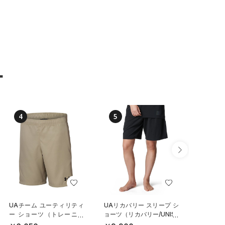
ー
4
5
6
UAチーム ユーティリティ
UAリカバリー スリープ シ
UAチー
ー ショーツ（トレーニン
ョーツ（リカバリー/UNISE
ー ショ
グ/UNISEX）
X）
グ/UNIS