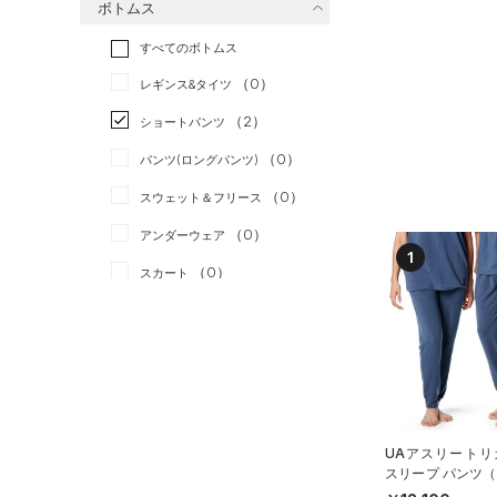
ボトムス
トレーニング
すべてのトップス
（0）
すべてのボトムス
ランニング
（0）
（0）
ベースレイヤー
（0）
スポーツスタイル
（0）
レギンス&タイツ
（4）
Tシャツ
アメリカンフットボール
（2）
ショートパンツ
（0）
タンクトップ
（0）
（0）
パンツ(ロングパンツ)
（2）
ポロシャツ
サッカー
（1）
（0）
スウェット＆フリース
（1）
ロングTシャツ
リカバリー
（0）
（0）
アンダーウェア
（0）
パーカー&トレーナー
その他
（0）
1
（0）
スカート
（0）
ジャケット
（0）
スイムウェア
（0）
ジャージ
（0）
ベスト
アクセサリー
シューズ
（0）
ダウン・コート
すべてのアクセサリー
（0）
スポーツブラ
すべてのシューズ
（2）
バックパック
サイズ
UAアスリートリ
（0）
（2）
セットアップ
スポーツシューズ
（1）
ショルダー＆トートバッグ
スリープ パンツ
タイル/UNISEX）
YXS(120cm)