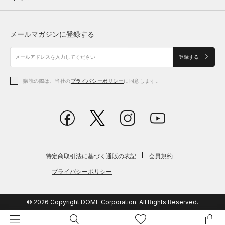
トップス
ボトムス
シューズ
シューズ
メールマガジンに登録する
ボトムス
シューズ
アクセサリー
アクセサリー
登録する
シューズ
アクセサリー
購読の際は、当社の
プライバシーポリシー
に同意します。
アクセサリー
スポーツブラ
レギンス＆タイツ
特定商取引法に基づく通販の表記
会員規約
プライバシーポリシー
© 2026 Copyright DOME Corporation. All Rights Reserved.