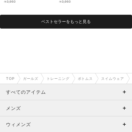
￥3,960
￥3,960
ベストセラーをもっと見る
TOP
ガールズ
トレーニング
ボトムス
スイムウェア
すべてのアイテム
メンズ
メンズ
ウィメンズ
トップス
ウィメンズ