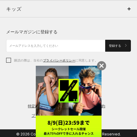
キッズ
トップス
ボトムス
キッズ
トップス
ボトムス
シューズ
シューズ
メールマガジンに登録する
ボトムス
シューズ
アクセサリー
アクセサリー
登録する
シューズ
アクセサリー
購読の際は、当社の
プライバシーポリシー
に同意します。
アクセサリー
スポーツブラ
レギンス＆タイツ
特定商取引法に基づく通販の表記
会員規約
プライバシーポリシー
© 2026 Copyright DOME Corporation. All Rights Reserved.