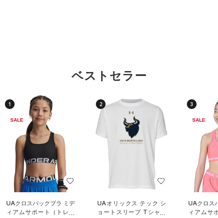
ベストセラー
1
2
3
SALE
SALE
UAクロスバックブラ ミデ
UAオリックス テック シ
UAクロス
ィアムサポート（トレー
ョートスリーブ Tシャツ
ィアムサ