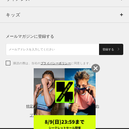
キッズ
トップス
ボトムス
キッズ
トップス
ボトムス
シューズ
シューズ
メールマガジンに登録する
ボトムス
シューズ
アクセサリー
アクセサリー
登録する
シューズ
アクセサリー
購読の際は、当社の
プライバシーポリシー
に同意します。
アクセサリー
スポーツブラ
レギンス＆タイツ
特定商取引法に基づく通販の表記
会員規約
プライバシーポリシー