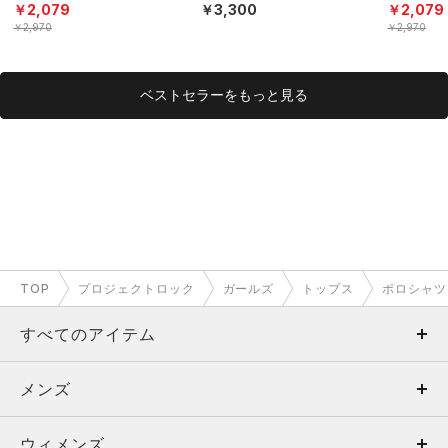
ニング/GIRLS）
〈オリっこ〉（ベースボ
ニング/GI
￥2,079
￥3,300
￥2,079
ール/KIDS）
￥2,970
￥2,970
ベストセラーをもっと見る
TOP
プロジェクトロック
ガールズ
トップス
ポロシャツ
すべてのアイテム
メンズ
メンズ
ウィメンズ
トップス
ウィメンズ