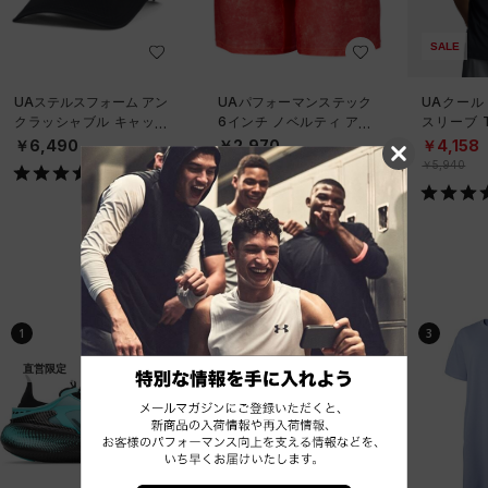
SALE
UAステルスフォーム アン
UAパフォーマンステック
UAクール
クラッシャブル キャップ
6インチ ノベルティ アン
スリーブ 
（ライフスタイル/UNISE
ダーウェア（トレーニン
ーニング/
￥6,490
￥2,970
￥4,158
X）
グ/MEN）
￥5,940
ベストセラー
1
2
3
直営限定
直営限定