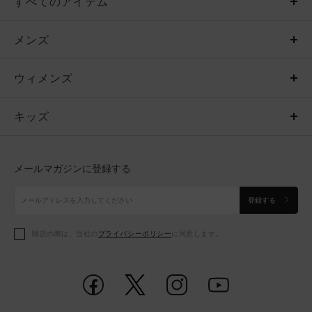
すべてのアイテム
メンズ
メンズ
ウィメンズ
トップス
ウィメンズ
キッズ
トップス
ボトムス
キッズ
トップス
ボトムス
シューズ
シューズ
メールマガジンに登録する
ボトムス
シューズ
アクセサリー
アクセサリー
登録する
シューズ
アクセサリー
購読の際は、当社の
プライバシーポリシー
に同意します。
アクセサリー
スポーツブラ
レギンス＆タイツ