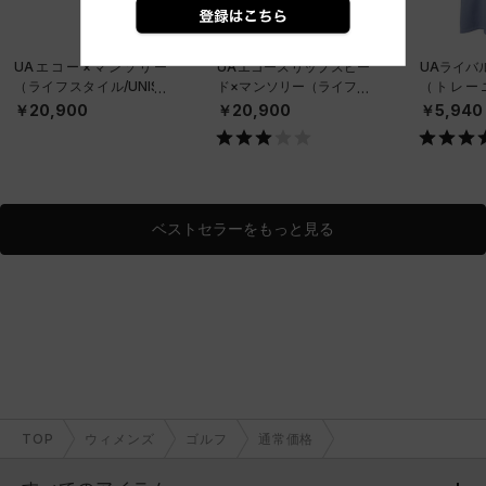
UAエコー×マンソリー
UAエコースリップスピー
UAライバ
（ライフスタイル/UNISE
ド×マンソリー（ライフス
（トレーニ
X）
タイル/UNISEX）
N）
￥20,900
￥20,900
￥5,940
ベストセラーをもっと見る
TOP
ウィメンズ
ゴルフ
通常価格