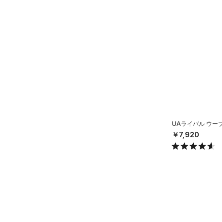
UAライバル ウー
￥7,920