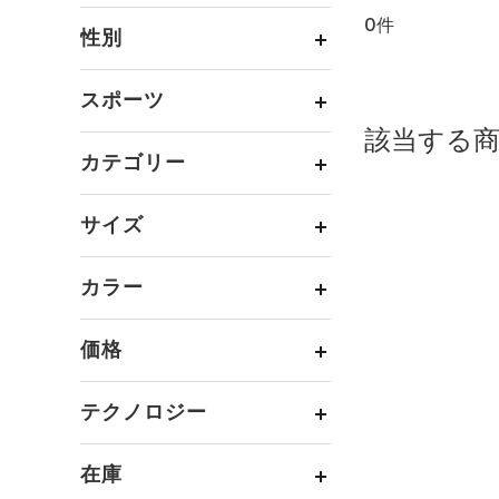
0件
通常価格
（0）
性別
セール
（4）
メンズ
（1）
スポーツ
ウィメンズ
（0）
該当する
ベースボール
（0）
ボーイズ
（0）
カテゴリー
バスケットボール
（0）
ガールズ
（0）
トップス
ゴルフ
（0）
サイズ
ユニセックス
（0）
ボトムス
トレーニング
すべてのトップス
（0）
カテゴリーを選択してください。
アクセサリー
カラー
すべてのボトムス
ランニング
（0）
（6）
ベースレイヤー
シューズ
すべてのアクセサリー
（0）
スポーツスタイル
（0）
レギンス&タイツ
（0）
Tシャツ
価格
すべてのシューズ
（0）
アメリカンフットボール
バックパック
（0）
ショートパンツ
（0）
タンクトップ
ブラック
ホワイト
ブラウン
グリーン
（0）
（0）
スポーツシューズ
ショルダー＆トートバッグ
（1）
パンツ(ロングパンツ)
（0）
ポロシャツ
テクノロジー
（0）
サッカー
（0）
（0）
～
スパイク
円
円
（0）
スウェット＆フリース
（0）
ロングTシャツ
ブルー
パープル
レッド
イエロー
リカバリー
（0）
（0）
サックパック
FLOW(フロー)
（0）
スポーツスタイルシューズ
在庫
（0）
アンダーウェア
（0）
パーカー&トレーナー
その他
（0）
（0）
（0）
ウェストバッグ
HOVR(ホバー)
（0）