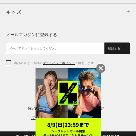
キッズ
トップス
ボトムス
キッズ
トップス
ボトムス
シューズ
シューズ
メールマガジンに登録する
ボトムス
シューズ
アクセサリー
アクセサリー
登録する
シューズ
アクセサリー
購読の際は、当社の
プライバシーポリシー
に同意します。
アクセサリー
スポーツブラ
レギンス＆タイツ
特定商取引法に基づく通販の表記
会員規約
プライバシーポリシー