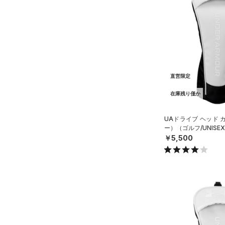
（25）
ソックス
（0）
ネックウォーマー
（2）
スリーブ
（3）
タオル
（0）
ボール
直営限定
（0）
イヤホン＆ヘッドホン
在庫残り僅か
（2）
ウォーターボトル
UAドライブ ヘッド 
（8）
その他
ー）（ゴルフ/UNISE
￥5,500
シューズ
すべてのシューズ
サイズ
（5）
スポーツシューズ
S(22cm)
カラー
（0）
スパイク
M(23cm)
スポーツスタイルシューズ
ML(24cm)
（11）