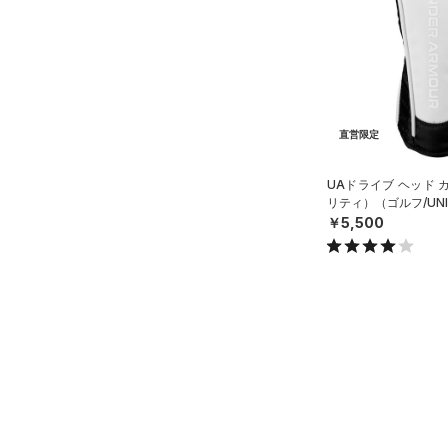
ブラック
ホワイト
ブラウン
グリーン
L(25cm)
（2）
サンダル
XL(26cm)
YS(130cm)
ブルー
パープル
レッド
イエロー
YM(140cm)
直営限定
YSM/YMD
オレンジ
その他
YL(150cm)
UAドライブ ヘッド 
リティ）（ゴルフ/UNI
YXL(160cm)
価格
￥5,500
S
M
テクノロジー
～
円
円
L
FLOW(フロー)
（0）
在庫
XL
HOVR(ホバー)
（0）
ONESIZE
在庫あり
CHARGED(チャージド)
（0）
限定
S(22cm)
MICRO G(マイクロＧ)
（0）
M(23cm)
直営限定
（6）
コレクション
TRIBASE(トライベース)