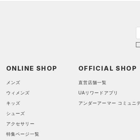
ML(24cm)
公式サイト限定
（0）
（0）
L(25cm)
プロジェクトロック
（0）
在庫残りわずか
（1）
RUSH(ラッシュ)
（0）
XS(21cm)
ステフィン・カリー
（0）
ISO-CHILL(アイソチル)
（0）
XL(26cm)
アジア限定
（0）
Tech(テック)
（0）
SMMD
COLDGEAR ARMOUR(コール
MDLG
ドギアアーマー)
（0）
LGXL
HEATGEAR ARMOUR(ヒート
ONLINE SHOP
OFFICIAL SHOP
ギアアーマー)
（0）
STORM(ストーム)
（1）
メンズ
直営店舗一覧
COLDGEAR INFRARED(コー
ウィメンズ
UAリワードアプリ
ルドギアインフラレッド)
（0）
キッズ
アンダーアーマー コミュニ
AUXETIC(オーゼティック)
シューズ
（0）
アクセサリー
Charged Cotton(チャージド
特集ページ一覧
コットン)
（0）