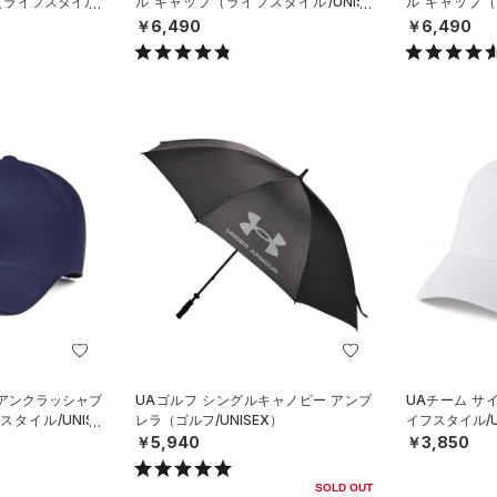
（ライフスタイル/
ル キャップ（ライフスタイル/UNISE
ル キャップ（
X）
X）
￥6,490
￥6,490
 アンクラッシャブ
UAゴルフ シングルキャノピー アンブ
UAチーム サ
タイル/UNISE
レラ（ゴルフ/UNISEX）
イフスタイル/U
￥5,940
￥3,850
SOLD OUT