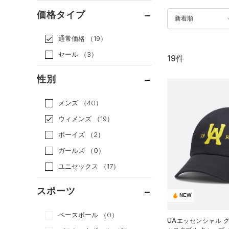
価格タイプ
新着順
通常価格
（19）
セール
（3）
19件
性別
メンズ
（40）
ウィメンズ
（19）
ボーイズ
（2）
ガールズ
（0）
ユニセックス
（17）
スポーツ
NEW
ベースボール
（0）
UAエッセンシャル 