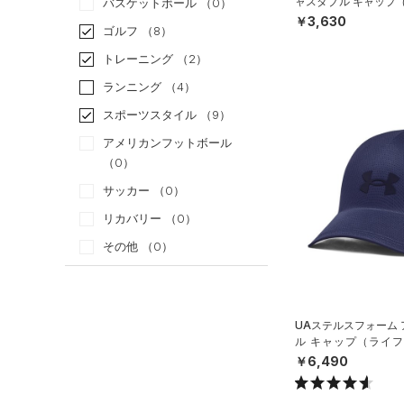
ャスタブル キャップ
バスケットボール
（0）
UNISEX）
￥3,630
ゴルフ
（8）
トレーニング
（2）
ランニング
（4）
スポーツスタイル
（9）
アメリカンフットボール
（0）
サッカー
（0）
リカバリー
（0）
その他
（0）
カテゴリー
UAステルスフォーム
トップス
ル キャップ（ライフス
X）
ボトムス
￥6,490
すべてのトップス
アクセサリー
すべてのボトムス
（18）
ベースレイヤー