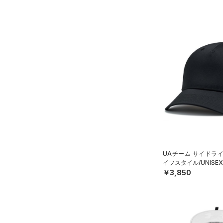
すべてのアクセサリー
（10）
レギンス&タイツ
（20）
Tシャツ
（22）
バックパック
（10）
ショートパンツ
（3）
タンクトップ
ショルダー＆トートバッグ
（21）
パンツ(ロングパンツ)
（6）
ポロシャツ
（8）
（3）
スウェット＆フリース
（7）
ロングTシャツ
（7）
サックパック
（3）
アンダーウェア
（5）
パーカー&トレーナー
（5）
ウェストバッグ
（0）
スカート
（11）
ジャケット
（12）
ダッフルバッグ
（0）
スイムウェア
（9）
ジャージ
（9）
キャップ＆ビーニー
（0）
ベスト
（0）
ベルト
（2）
ダウン・コート
（2）
グローブ・手袋
UAチーム サイドラ
イフスタイル/UNISE
（12）
スポーツブラ
（1）
アイウェア
￥3,850
（0）
セットアップ
リストバンド＆ヘッドバンド
（2）
（0）
スイムウェア
（0）
スポーツマスク