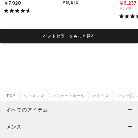
グ/WOMEN）
イル/WOM
￥8,910
￥7,920
￥6,237
￥8,910
ベストセラーをもっと見る
TOP
ウィメンズ
バスケットボール
ボトムス
パンツ(ロ
すべてのアイテム
メンズ
メンズ