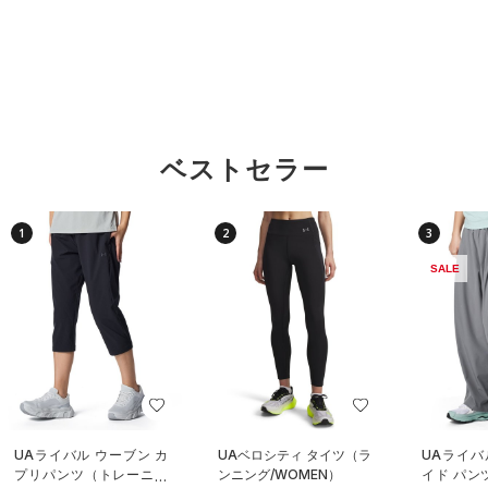
ベストセラー
1
2
3
SALE
UAライバル ウーブン カ
UAベロシティ タイツ（ラ
UAライバ
プリパンツ（トレーニン
ンニング/WOMEN）
イド パン