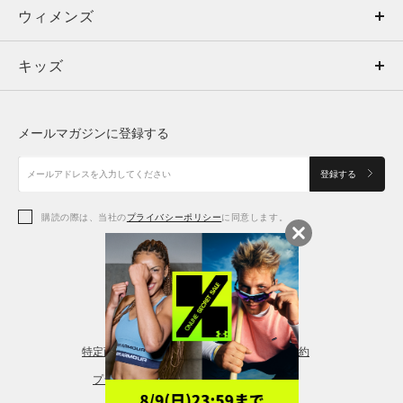
ウィメンズ
トップス
ウィメンズ
キッズ
トップス
ボトムス
キッズ
トップス
ボトムス
シューズ
シューズ
メールマガジンに登録する
ボトムス
シューズ
アクセサリー
アクセサリー
登録する
シューズ
アクセサリー
購読の際は、当社の
プライバシーポリシー
に同意します。
アクセサリー
スポーツブラ
レギンス＆タイツ
特定商取引法に基づく通販の表記
会員規約
プライバシーポリシー