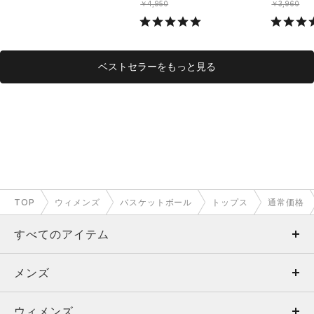
￥4,950
￥3,960
ベストセラーをもっと見る
TOP
ウィメンズ
バスケットボール
トップス
通常価格
すべてのアイテム
メンズ
メンズ
ウィメンズ
トップス
ウィメンズ