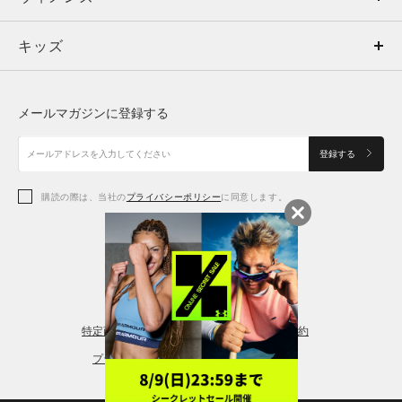
キッズ
トップス
ボトムス
キッズ
トップス
ボトムス
シューズ
シューズ
メールマガジンに登録する
ボトムス
シューズ
アクセサリー
アクセサリー
登録する
シューズ
アクセサリー
購読の際は、当社の
プライバシーポリシー
に同意します。
アクセサリー
スポーツブラ
レギンス＆タイツ
特定商取引法に基づく通販の表記
会員規約
プライバシーポリシー