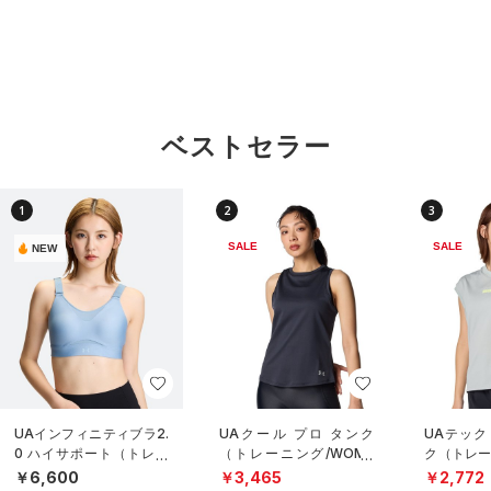
ベストセラー
1
2
3
SALE
SALE
NEW
UAインフィニティブラ2.
UAクール プロ タンク
UAテック
0 ハイサポート（トレー
（トレーニング/WOME
ク（トレー
ニング/WOMEN）
N）
N）
￥6,600
￥3,465
￥2,772