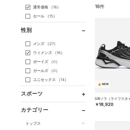
16件
通常価格
（16）
セール
（15）
性別
メンズ
（27）
ウィメンズ
（16）
ボーイズ
（0）
ガールズ
（0）
ユニセックス
（14）
NEW
スポーツ
UAソラ（ライフスタイル
￥18,920
ベースボール
（0）
カテゴリー
バスケットボール
（0）
トップス
ゴルフ
（0）