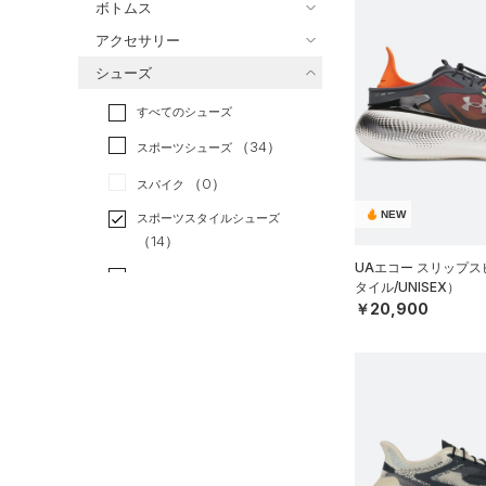
ボトムス
トレーニング
すべてのトップス
（0）
アクセサリー
すべてのボトムス
ランニング
（0）
（19）
ベースレイヤー
シューズ
すべてのアクセサリー
（14）
スポーツスタイル
（16）
レギンス&タイツ
（46）
Tシャツ
すべてのシューズ
（28）
アメリカンフットボール
バックパック
（23）
ショートパンツ
（11）
タンクトップ
（0）
（34）
スポーツシューズ
ショルダー＆トートバッグ
（28）
パンツ(ロングパンツ)
（6）
ポロシャツ
（10）
サッカー
（0）
（0）
スパイク
（3）
スウェット＆フリース
（12）
ロングTシャツ
リカバリー
（0）
（8）
サックパック
NEW
スポーツスタイルシューズ
（3）
アンダーウェア
（5）
パーカー&トレーナー
その他
（14）
（0）
（5）
ウェストバッグ
（0）
スカート
UAエコー スリップ
（12）
ジャケット
（2）
サンダル
（12）
ダッフルバッグ
タイル/UNISEX）
（0）
スイムウェア
（12）
￥20,900
ジャージ
（14）
キャップ＆ビーニー
サイズ
（0）
ベスト
（0）
ベルト
（2）
ダウン・コート
16.5
（4）
グローブ・手袋
カラー
（17）
スポーツブラ
17.0
（3）
アイウェア
（0）
セットアップ
17.5
価格
リストバンド＆ヘッドバンド
ブラック
ホワイト
ブラウン
グリーン