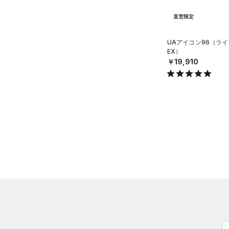
25.5
STORM(ストーム)
（0）
直営限定
26.0
COLDGEAR INFRARED(コー
ルドギアインフラレッド)
26.5
UAアイコン96（ライ
（0）
27.0
EX）
AUXETIC(オーゼティック)
￥19,910
27.5
（0）
28.0
Charged Cotton(チャージド
28.5
コットン)
（0）
29.0
Rival Fleece(ライバルフリー
ス)
（0）
29.5
Armour Fleece(アーマーフリ
30.0
ース)
（0）
30.5
31.0
31.5
32.0
33.0