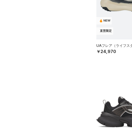
（2）
18.0
（0）
スイムウェア
テクノロジー
18.5
（0）
スポーツマスク
～
円
円
19.0
ブルー
パープル
レッド
イエロー
（36）
ソックス
NEW
FLOW(フロー)
（0）
在庫
19.5
（0）
ネックウォーマー
直営限定
HOVR(ホバー)
（8）
20.0
オレンジ
その他
（4）
在庫あり
スリーブ
CHARGED(チャージド)
（0）
限定
20.5
UAフレア（ライフスタイ
（9）
タオル
￥24,970
MICRO G(マイクロＧ)
（0）
21.0
直営限定
（5）
コレクション
（0）
TRIBASE(トライベース)
ボール
21.5
公式サイト限定
（0）
（0）
（0）
イヤホン＆ヘッドホン
22.0
プロジェクトロック
（0）
在庫残りわずか
（0）
RUSH(ラッシュ)
（0）
（5）
22.5
ウォーターボトル
ステフィン・カリー
（0）
ISO-CHILL(アイソチル)
（0）
23.0
（11）
その他
アジア限定
（0）
Tech(テック)
（0）
23.5
COLDGEAR ARMOUR(コール
24.0
ドギアアーマー)
（0）
24.5
HEATGEAR ARMOUR(ヒート
25.0
ギアアーマー)
（0）